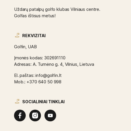
Uždarų patalpų golfo klubas Vilniaus centre.
Golfas ištisus metus!
REKVIZITAI
Golfin, UAB
Įmonės kodas: 302691110
Adresas: A. Tumėno g. 4, Vilnius, Lietuva
El. paštas: info@golfin.lt
Mob.: +370 640 50 998
SOCIALINIAI TINKLAI