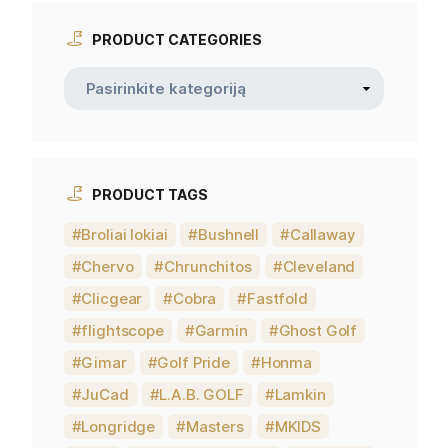
PRODUCT CATEGORIES
PRODUCT TAGS
Broliai lokiai
Bushnell
Callaway
Chervo
Chrunchitos
Cleveland
Clicgear
Cobra
Fastfold
flightscope
Garmin
Ghost Golf
Gimar
Golf Pride
Honma
JuCad
L.A.B. GOLF
Lamkin
Longridge
Masters
MKIDS