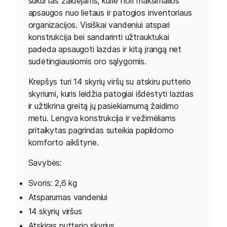
sukurtas žaidėjams, kurie nori maksimalios
apsaugos nuo lietaus ir patogios inventoriaus
organizacijos. Visiškai vandeniui atspari
konstrukcija bei sandarinti užtrauktukai
padeda apsaugoti lazdas ir kitą įrangą net
sudėtingiausiomis oro sąlygomis.
Krepšys turi 14 skyrių viršų su atskiru putterio
skyriumi, kuris leidžia patogiai išdėstyti lazdas
ir užtikrina greitą jų pasiekiamumą žaidimo
metu. Lengva konstrukcija ir vežimėliams
pritaikytas pagrindas suteikia papildomo
komforto aikštyne.
Savybės:
Svoris: 2,6 kg
Atsparumas vandeniui
14 skyrių viršus
Atskiras putterio skyrius