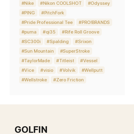
Nike
Nikon COOLSHOT
Odyssey
PING
PitchFork
Pride Professional Tee
PRO!BRANDS
puma
qi35
Rife Roll Groove
SC300i
Spalding
Srixon
Sun Mountain
SuperStroke
TaylorMade
Titleist
Vessel
Vice
visio
Volvik
Wellputt
Wellstroke
Zero Friction
GOLFIN