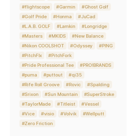
flightscope
Garmin
Ghost Golf
Golf Pride
Honma
JuCad
L.A.B. GOLF
Lamkin
Longridge
Masters
MKIDS
New Balance
Nikon COOLSHOT
Odyssey
PING
PitchFIx
PitchFork
Pride Professional Tee
PRO!BRANDS
puma
puttout
qi35
Rife Roll Groove
Rovic
Spalding
Srixon
Sun Mountain
SuperStroke
TaylorMade
Titleist
Vessel
Vice
visio
Volvik
Wellputt
Zero Friction