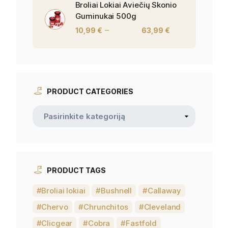
Broliai Lokiai Aviečių Skonio
Guminukai 500g
–
10,99
€
63,99
€
PRODUCT CATEGORIES
PRODUCT TAGS
Broliai lokiai
Bushnell
Callaway
Chervo
Chrunchitos
Cleveland
Clicgear
Cobra
Fastfold