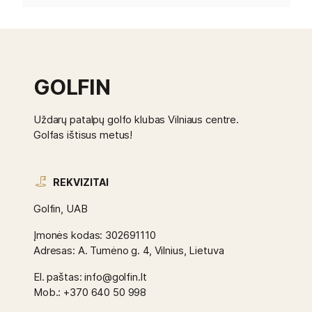
GOLFIN
Uždarų patalpų golfo klubas Vilniaus centre.
Golfas ištisus metus!
REKVIZITAI
Golfin, UAB
Įmonės kodas: 302691110
Adresas: A. Tumėno g. 4, Vilnius, Lietuva
El. paštas: info@golfin.lt
Mob.: +370 640 50 998