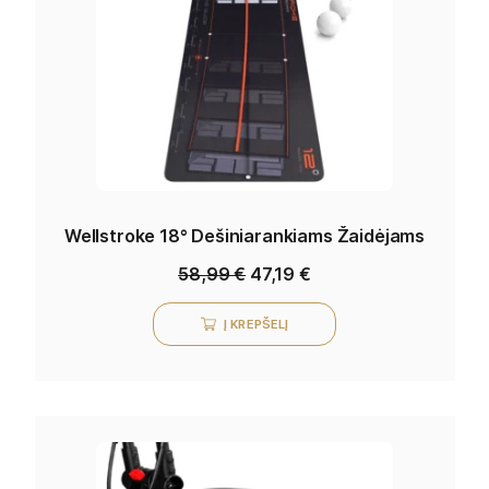
Wellstroke 18° Dešiniarankiams Žaidėjams
58,99
€
47,19
€
Į KREPŠELĮ