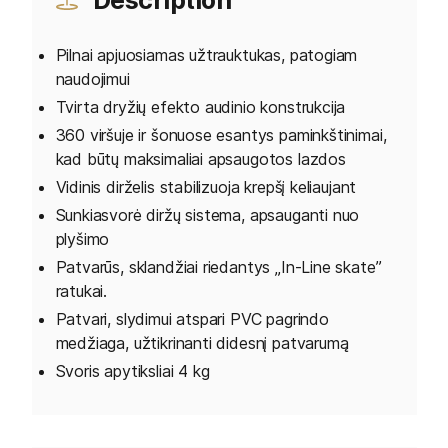
Description
Pilnai apjuosiamas užtrauktukas, patogiam
naudojimui
Tvirta dryžių efekto audinio konstrukcija
360 viršuje ir šonuose esantys paminkštinimai,
kad būtų maksimaliai apsaugotos lazdos
Vidinis dirželis stabilizuoja krepšį keliaujant
Sunkiasvorė diržų sistema, apsauganti nuo
plyšimo
Patvarūs, sklandžiai riedantys „In-Line skate”
ratukai.
Patvari, slydimui atspari PVC pagrindo
medžiaga, užtikrinanti didesnį patvarumą
Svoris apytiksliai 4 kg