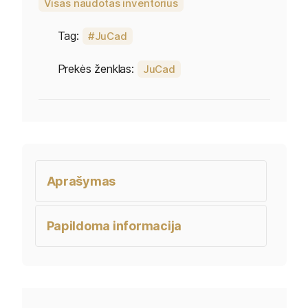
Visas naudotas inventorius
Tag:
JuCad
Prekės ženklas:
JuCad
Aprašymas
Papildoma informacija