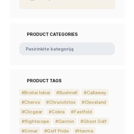
PRODUCT CATEGORIES
PRODUCT TAGS
Broliai lokiai
Bushnell
Callaway
Chervo
Chrunchitos
Cleveland
Clicgear
Cobra
Fastfold
flightscope
Garmin
Ghost Golf
Gimar
Golf Pride
Honma