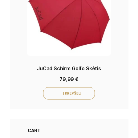
JuCad Schirm Golfo Skėtis
79,99
€
Į KREPŠELĮ
CART