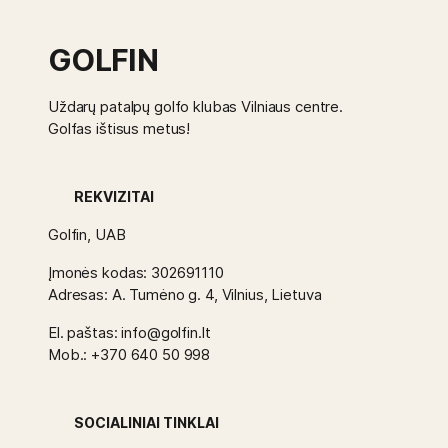
GOLFIN
Uždarų patalpų golfo klubas Vilniaus centre.
Golfas ištisus metus!
REKVIZITAI
Golfin, UAB
Įmonės kodas: 302691110
Adresas: A. Tumėno g. 4, Vilnius, Lietuva
El. paštas: info@golfin.lt
Mob.: +370 640 50 998
SOCIALINIAI TINKLAI