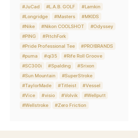
JuCad
L.A.B. GOLF
Lamkin
Longridge
Masters
MKIDS
Nike
Nikon COOLSHOT
Odyssey
PING
PitchFork
Pride Professional Tee
PRO!BRANDS
puma
qi35
Rife Roll Groove
SC300i
Spalding
Srixon
Sun Mountain
SuperStroke
TaylorMade
Titleist
Vessel
Vice
visio
Volvik
Wellputt
Wellstroke
Zero Friction