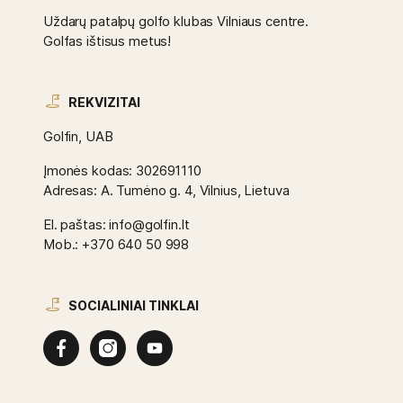
Uždarų patalpų golfo klubas Vilniaus centre.
Golfas ištisus metus!
REKVIZITAI
Golfin, UAB
Įmonės kodas: 302691110
Adresas: A. Tumėno g. 4, Vilnius, Lietuva
El. paštas: info@golfin.lt
Mob.: +370 640 50 998
SOCIALINIAI TINKLAI