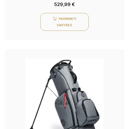
529,99
€
PASIRINKTI
SAVYBES