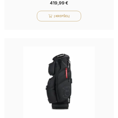
419,99
€
Į KREPŠELĮ