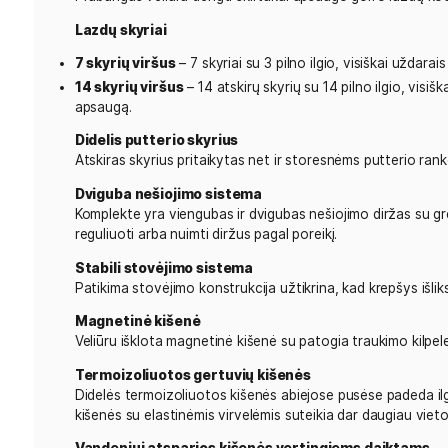
Matmenys:
34,5″ (aukštis) × 13″ (ilgis) × 12″ (pl
Viršutinės angos apimtis:
32,5″
Viršutinės angos matmenys:
9″ × 11″
Svoris:
6,5 lbs (apie 2,95 kg)
Lengvas dizainas
Vos 2,95 kg sveriantis krepšys užtikrina maksim
Veliūru dengti skirtukai
Prabangūs veliūru dengti skirtukai apsaugo golf
Lazdų skyriai
7 skyrių viršus
– 7 skyriai su 3 pilno ilgio, visišk
14 skyrių viršus
– 14 atskirų skyrių su 14 pilno 
apsaugą.
Didelis putterio skyrius
Atskiras skyrius pritaikytas net ir storesnėms p