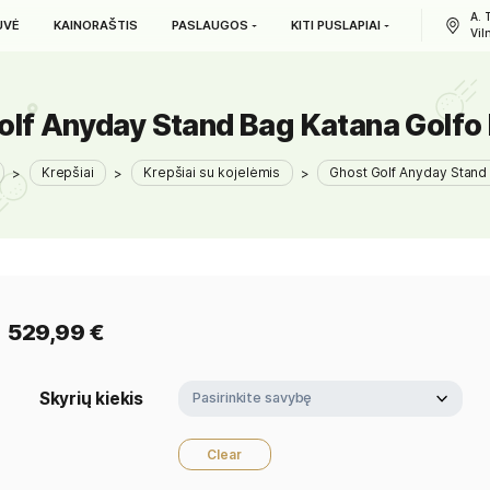
L. PARDUOTUVĖ
KAINORAŠTIS
PASLAUGOS
KITI PUS
ost Golf Anyday Stand Bag Ka
Produktai
>
Krepšiai
>
Krepšiai su kojelėmis
>
Gh
529,99
€
Skyrių kiekis