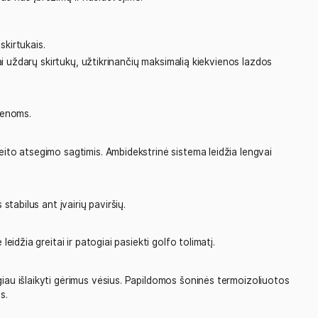
otis)
alų komfortą viso žaidimo metu.
o lazdų kotus nuo įbrėžimų ir nusidėvėjimo.
ai uždarais skirtukais.
ilgio, visiškai uždarų skirtukų, užtikrinančių maksimalią kiekv
utterio rankenoms.