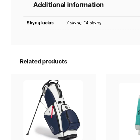
Neturi anglies pluošto apdailos elementų.
Nugarėlės paminkštinimai pagaminti iš odos, dera
Pagrindiniai privalumai
Lengvas – tik apie 2,95 kg.
Galima rinktis 7 arba 14 skyrių viršų.
Pilno ilgio veliūru dengti skirtukai.
Atskiras putterio skyrius.
Magnetinė tolimačio kišenė.
Vandeniui atsparios vertingų daiktų kišenės.
Termoizoliuotos gertuvių kišenės.
Anglies pluošto kojelės.
Komplekte yra lietaus gaubtas.