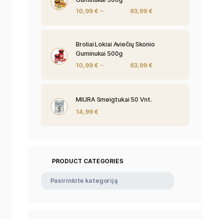
Broliai Lokiai P
Guminukai 500
–
10,99
€
Broliai Lokiai A
Guminukai 500
–
10,99
€
iai
MIURA Smeigtuk
14,99
€