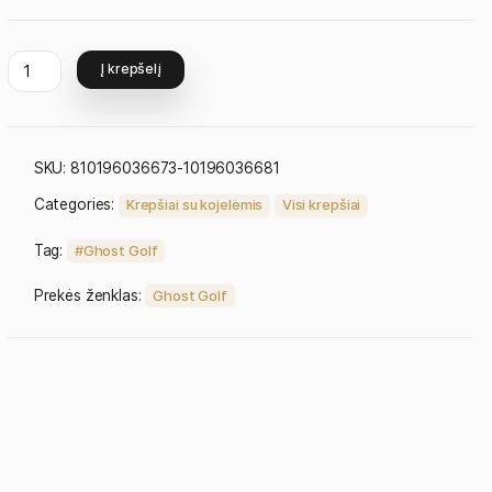
Clear
Į krepšelį
SKU:
810196036673-10196036681
Categories:
Krepšiai su kojelėmis
Visi krepš
Tag:
Ghost Golf
Prekės ženklas:
Ghost Golf