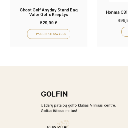
Additional information
Skyrių kiekis
7 skyrių, 14 skyrių
Related products