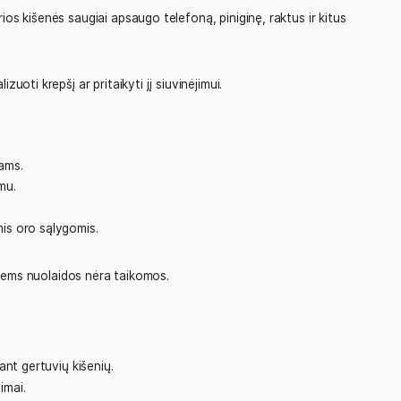
ržas su greito atsegimo sagtimis. Ambidekstrinė sistema leid
šys išliks stabilus ant įvairių paviršių.
o kilpele leidžia greitai ir patogiai pasiekti golfo tolimatį.
 padeda ilgiau išlaikyti gėrimus vėsius. Papildomos šoninės 
ugiau vietos.
aiktams
iui atsparios kišenės saugiai apsaugo telefoną, piniginę, rak
 personalizuoti krepšį ar pritaikyti jį siuvinėjimui.