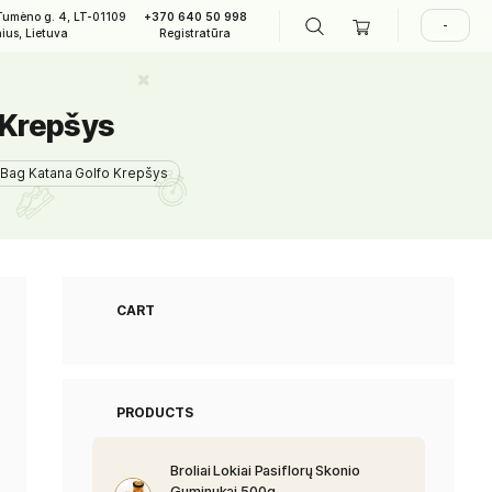
A. Tumėno g. 4, LT-01109
+370 640 50 998
LAPIAI
Vilnius, Lietuva
Registratūra
tana Golfo Krepšys
ost Golf Anyday Stand Bag Katana Golfo Krepšys
CART
PRODUCTS