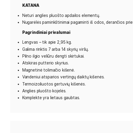
Papildomos funkcijos
Patogus rašiklio laikiklis.
Golfo kamuoliuko linijų žymėjimo įrankis tiksles
Pirštinės laikiklis su rankšluosčio karabinu ir „Velc
Lengvos ir itin tvirtos anglies pluošto kojelės.
Universalus lietaus gaubtas, apsaugantis įrangą
Svarbi informacija
Šie golfo krepšiai yra riboto leidimo kolekcijos d
Kuo skiriasi KATANA ir RONIN modeliai?
RONIN
Anglies pluošto apdaila aplink didžiąją kamuoliukų
Abiejose nugarėlės pusėse naudojami nailoniniai 
KATANA