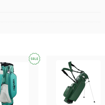
nčios prie likusios krepšio apdailos.