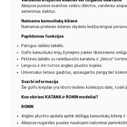
Dviguba nešiojimo sistema
Komplekte yra viengubas ir dvigubas nešiojimo di
reguliuoti arba nuimti diržus pagal poreikį.
Stabili stovėjimo sistema
Patikima stovėjimo konstrukcija užtikrina, kad krep
Magnetinė kišenė
Veliūru išklota magnetinė kišenė su patogia traukim
Termoizoliuotos gertuvių kišenės
Didelės termoizoliuotos kišenės abiejose pusėse
kišenės su elastinėmis virvelėmis suteikia dar da
Vandeniui atsparios kišenės vertingiems d
Abiejose pusėse esančios veliūru išklotos, vanden
asmeninius daiktus.
Nuimama kamuoliukų kišenė
Nuimamas priekinės kišenės skydelis leidžia lengvai