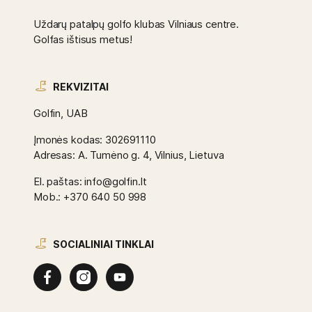
Uždarų patalpų golfo klubas Vilniaus centre.
Golfas ištisus metus!
REKVIZITAI
Golfin, UAB
Įmonės kodas: 302691110
Adresas: A. Tumėno g. 4, Vilnius, Lietuva
El. paštas: info@golfin.lt
Mob.: +370 640 50 998
SOCIALINIAI TINKLAI