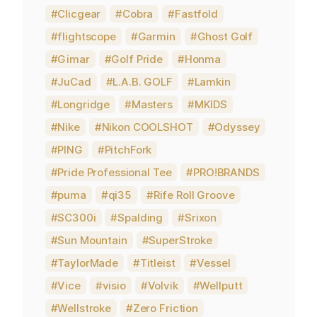
Clicgear
Cobra
Fastfold
flightscope
Garmin
Ghost Golf
Gimar
Golf Pride
Honma
JuCad
L.A.B. GOLF
Lamkin
Longridge
Masters
MKIDS
Nike
Nikon COOLSHOT
Odyssey
PING
PitchFork
Pride Professional Tee
PRO!BRANDS
puma
qi35
Rife Roll Groove
SC300i
Spalding
Srixon
Sun Mountain
SuperStroke
TaylorMade
Titleist
Vessel
Vice
visio
Volvik
Wellputt
Wellstroke
Zero Friction