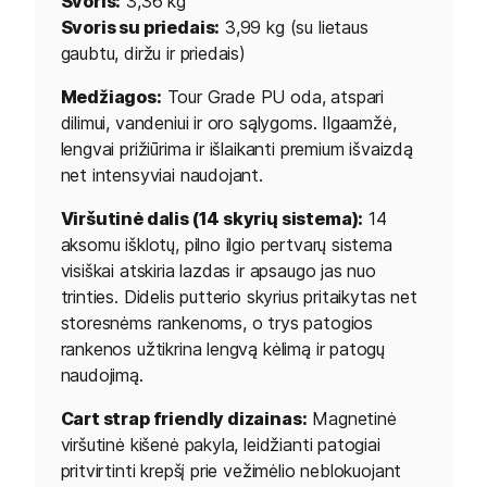
Svoris:
3,36 kg
Svoris su priedais:
3,99 kg (su lietaus
gaubtu, diržu ir priedais)
Medžiagos:
Tour Grade PU oda, atspari
dilimui, vandeniui ir oro sąlygoms. Ilgaamžė,
lengvai prižiūrima ir išlaikanti premium išvaizdą
net intensyviai naudojant.
Viršutinė dalis (14 skyrių sistema):
14
aksomu išklotų, pilno ilgio pertvarų sistema
visiškai atskiria lazdas ir apsaugo jas nuo
trinties. Didelis putterio skyrius pritaikytas net
storesnėms rankenoms, o trys patogios
rankenos užtikrina lengvą kėlimą ir patogų
naudojimą.
Cart strap friendly dizainas:
Magnetinė
viršutinė kišenė pakyla, leidžianti patogiai
pritvirtinti krepšį prie vežimėlio neblokuojant