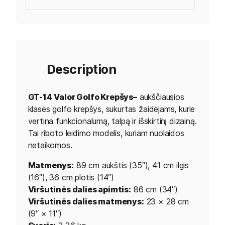
Description
GT-14 Valor Golfo Krepšys–
aukščiausios
klasės golfo krepšys, sukurtas žaidėjams, kurie
vertina funkcionalumą, talpą ir išskirtinį dizainą.
Tai riboto leidimo modelis, kuriam nuolaidos
netaikomos.
Matmenys:
89 cm aukštis (35″), 41 cm ilgis
(16″), 36 cm plotis (14″)
Viršutinės dalies apimtis:
86 cm (34″)
Viršutinės dalies matmenys:
23 × 28 cm
(9″ × 11″)