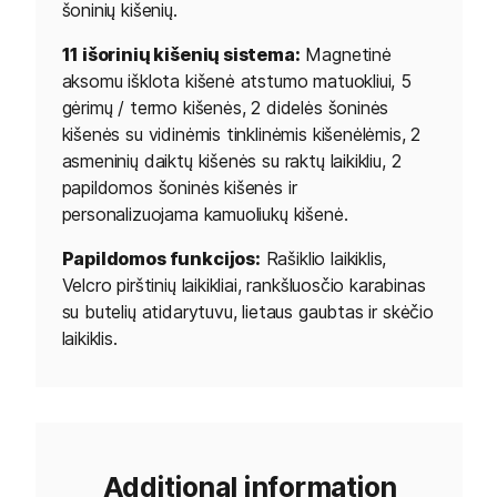
šoninių kišenių.
11 išorinių kišenių sistema:
Magnetinė
aksomu išklota kišenė atstumo matuokliui, 5
gėrimų / termo kišenės, 2 didelės šoninės
kišenės su vidinėmis tinklinėmis kišenėlėmis, 2
asmeninių daiktų kišenės su raktų laikikliu, 2
papildomos šoninės kišenės ir
personalizuojama kamuoliukų kišenė.
Papildomos funkcijos:
Rašiklio laikiklis,
Velcro pirštinių laikikliai, rankšluosčio karabinas
su butelių atidarytuvu, lietaus gaubtas ir skėčio
laikiklis.
Additional information