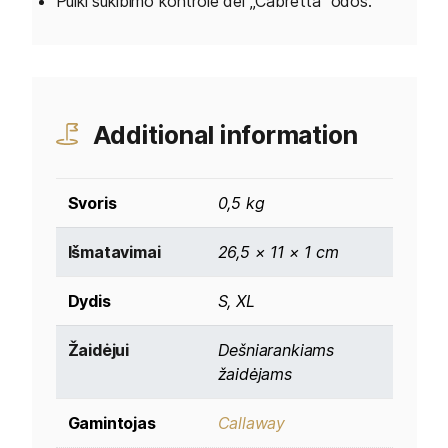
Puiki sukibimo kontrolė dėl „Cabretta“ odos.
Additional information
Svoris
0,5 kg
Išmatavimai
26,5 × 11 × 1 cm
Dydis
S, XL
Žaidėjui
Dešniarankiams
žaidėjams
Gamintojas
Callaway