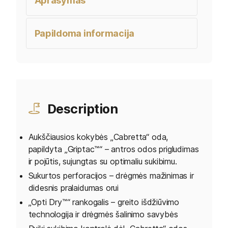
Aprašymas
Papildoma informacija
Description
Aukščiausios kokybės „Cabretta“ oda,
papildyta „Griptac™“ – antros odos prigludimas
ir pojūtis, sujungtas su optimaliu sukibimu.
Sukurtos perforacijos – drėgmės mažinimas ir
didesnis pralaidumas orui
„Opti Dry™“ rankogalis – greito išdžiūvimo
technologija ir drėgmės šalinimo savybės