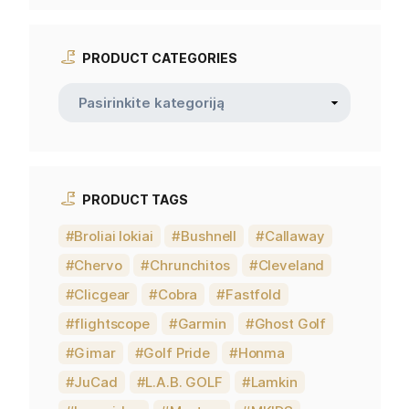
PRODUCT CATEGORIES
PRODUCT TAGS
Broliai lokiai
Bushnell
Callaway
Chervo
Chrunchitos
Cleveland
Clicgear
Cobra
Fastfold
flightscope
Garmin
Ghost Golf
Gimar
Golf Pride
Honma
JuCad
L.A.B. GOLF
Lamkin