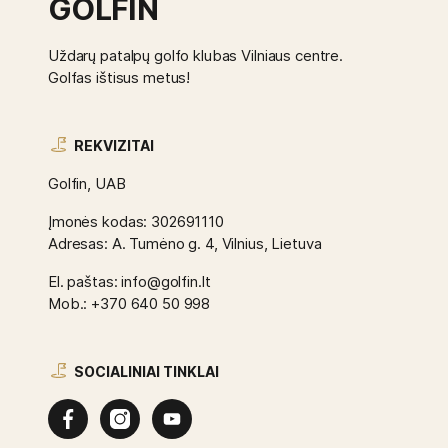
GOLFIN
Uždarų patalpų golfo klubas Vilniaus centre.
Golfas ištisus metus!
REKVIZITAI
Golfin, UAB
Įmonės kodas: 302691110
Adresas: A. Tumėno g. 4, Vilnius, Lietuva
El. paštas: info@golfin.lt
Mob.: +370 640 50 998
SOCIALINIAI TINKLAI