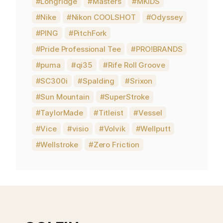
Longridge
Masters
MKIDS
Nike
Nikon COOLSHOT
Odyssey
PING
PitchFork
Pride Professional Tee
PRO!BRANDS
puma
qi35
Rife Roll Groove
SC300i
Spalding
Srixon
Sun Mountain
SuperStroke
TaylorMade
Titleist
Vessel
Vice
visio
Volvik
Wellputt
Wellstroke
Zero Friction