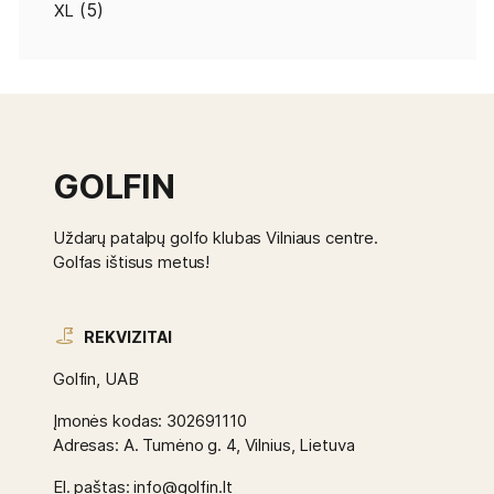
(5)
XL
GOLFIN
Uždarų patalpų golfo klubas Vilniaus centre.
Golfas ištisus metus!
REKVIZITAI
Golfin, UAB
Įmonės kodas: 302691110
Adresas: A. Tumėno g. 4, Vilnius, Lietuva
El. paštas: info@golfin.lt