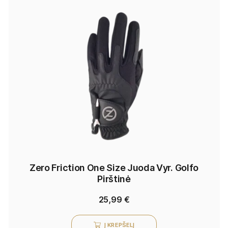
Zero Friction One Size Juoda Vyr. Golfo
Pirštinė
25,99
€
Į KREPŠELĮ