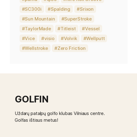
SC300i
Spalding
Srixon
Sun Mountain
SuperStroke
TaylorMade
Titleist
Vessel
Vice
visio
Volvik
Wellputt
Wellstroke
Zero Friction
GOLFIN
Uždarų patalpų golfo klubas Vilniaus centre.
Golfas ištisus metus!