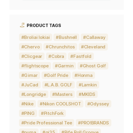
PRODUCT TAGS
Broliai lokiai
Bushnell
Callaway
Chervo
Chrunchitos
Cleveland
Clicgear
Cobra
Fastfold
flightscope
Garmin
Ghost Golf
Gimar
Golf Pride
Honma
JuCad
L.A.B. GOLF
Lamkin
Longridge
Masters
MKIDS
Nike
Nikon COOLSHOT
Odyssey
PING
PitchFork
Pride Professional Tee
PRO!BRANDS
puma
qi35
Rife Roll Groove