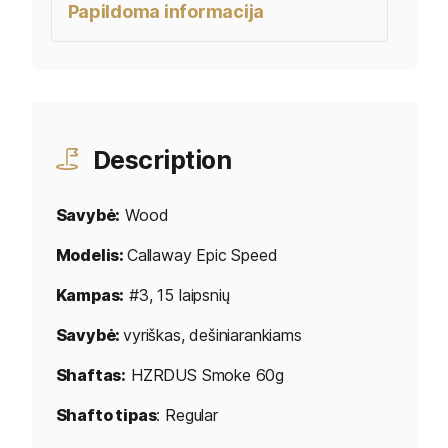
Papildoma informacija
Description
Savybė:
Wood
Modelis:
Callaway Epic Speed
Kampas:
#3, 15 laipsnių
Savybė:
vyriškas, dešiniarankiams
Shaftas:
HZRDUS Smoke 60g
Shafto tipas
: Regular