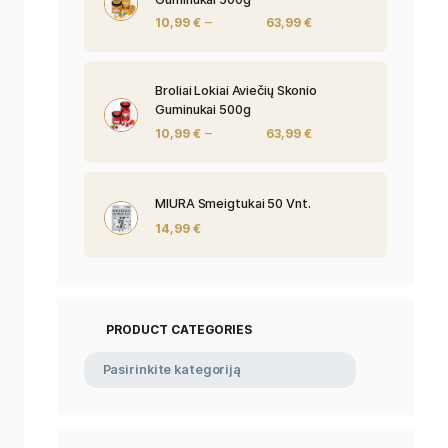
Broliai Lokiai P
Guminukai 500
–
10,99
€
s inventorius
Broliai Lokiai A
Guminukai 500
–
10,99
€
MIURA Smeigtuk
14,99
€