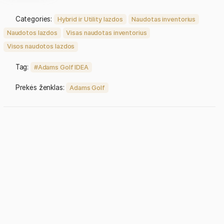
Į krepšelį
Categories:
Hybrid ir Utility lazdos
Naudota
Naudotos lazdos
Visas naudotas inventorius
Visos naudotos lazdos
Tag:
Adams Golf IDEA
Prekės ženklas:
Adams Golf