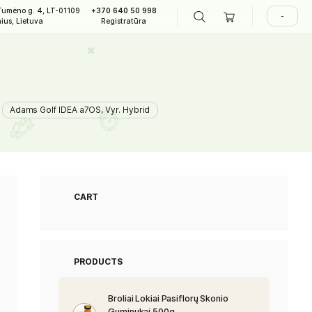
A. Tumėno g. 4, LT-01109
+370 640 50 998
LAPIAI
Vilnius, Lietuva
Registratūra
yr. Hybrid
id ir Utility lazdos
>
Adams Golf IDEA a7OS, Vyr. Hybrid
CART
PRODUCTS