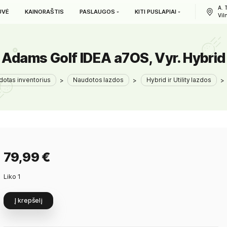
L. PARDUOTUVĖ
KAINORAŠTIS
PASLAUGOS
KITI PUS
Adams Golf IDEA a7OS, V
>
Naudotas inventorius
>
Naudotos lazdos
>
Hybr
79,99
€
Liko 1