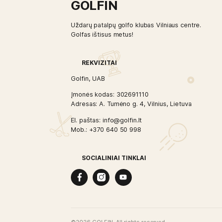
Titleist BV SM6, 52° Mot. Wedge
C
79,99
€
59,99
€
Į KREPŠELĮ
GOLFIN