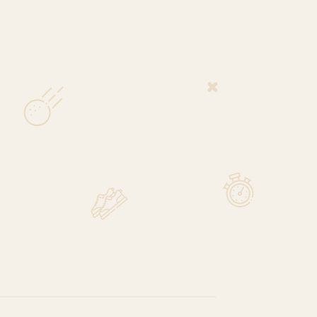
2* E-05 11,5° Vyr.
Driver
99,99
€
Į KREPŠELĮ