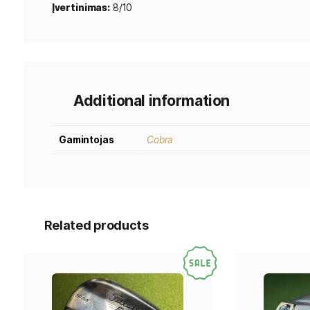
Savybė:
Adams Golf IDEA a7OS Hybrid
Modelis:
Adams IDEA a7OS
Lazdos numeris:
3 Hybrid
Savybė:
vyriška, dešiniarankiams
Shaftas:
Grafalloy ProLaunch AXIS grafitinis s
Shafto tipas:
Regular Flex (Hybrid R)
Įvertinimas:
8/10
Additional information