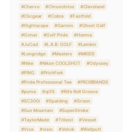
Chervo
Chrunchitos
Cleveland
Clicgear
Cobra
Fastfold
flightscope
Garmin
Ghost Golf
Gimar
Golf Pride
Honma
JuCad
L.A.B. GOLF
Lamkin
Longridge
Masters
MKIDS
Nike
Nikon COOLSHOT
Odyssey
PING
PitchFork
Pride Professional Tee
PRO!BRANDS
puma
qi35
Rife Roll Groove
SC300i
Spalding
Srixon
Sun Mountain
SuperStroke
TaylorMade
Titleist
Vessel
Vice
visio
Volvik
Wellputt