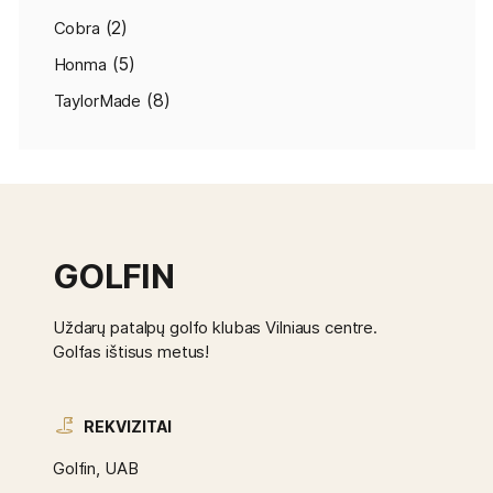
(2)
Cobra
(5)
Honma
(8)
TaylorMade
GOLFIN
Uždarų patalpų golfo klubas Vilniaus centre.
Golfas ištisus metus!
REKVIZITAI
Golfin, UAB