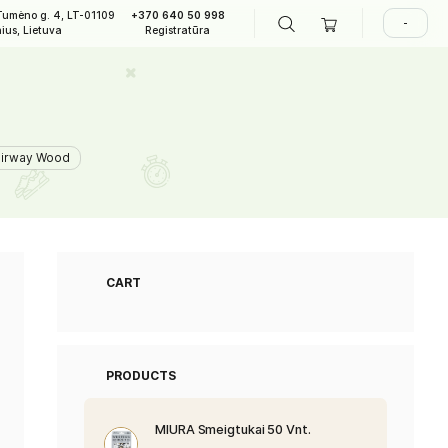
A. Tumėno g. 4, LT-01109
+370 640 50 998
LAPIAI
Vilnius, Lietuva
Registratūra
rway Wood
TM Qi4D Max MLH Fairway Wood
CART
PRODUCTS