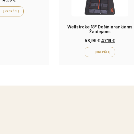
TaylorMade TP5x Golfo
Kamuoliukai (3 vnt.)
14,99
€
Į KREPŠELĮ