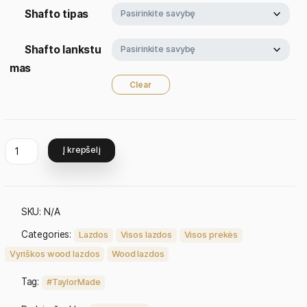
Kampas
Shafto tipas
Shafto lankstu
mas
Clear
Į krepšelį
SKU:
N/A