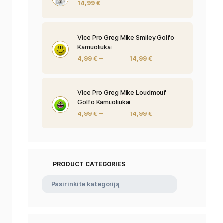
MIURA Smeigtuk
14,99
€
Vice Pro Greg 
Kamuoliukai
–
4,99
€
Vice Pro Greg
Golfo Kamuoliu
–
4,99
€