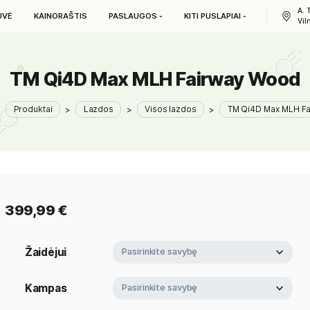
L. PARDUOTUVĖ
KAINORAŠTIS
PASLAUGOS
KITI PUS
TM Qi4D Max MLH Fai
GOLFIN
>
Produktai
>
Lazdos
>
Visos lazdos
>
399,99
€
Žaidėjui