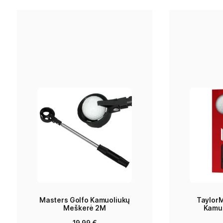
Shafto tipas
Grafitinis
Shafto
Regular
lankstumas
Gamintojas
TaylorMade
Related products