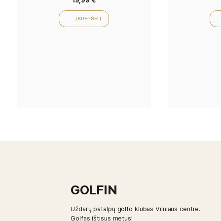
Masters Golfo Kamuoliukų
Meškerė 2M
19,99
€
Į KREPŠELĮ