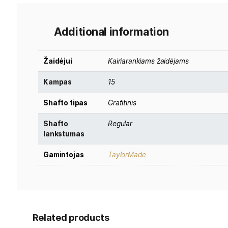
TM Qi4D Max MLH Fairway Wood
lazda sukurt
200cc galvutė su svorio paskirstymu į perimetrą už
tiesiau.
Papildomai svoris koncentruotas galvutės gale, 
ir pastovesnį kamuoliuko skrydį.
Additional information
Žaidėjui
Kairiarankiams žaidėjams
Kampas
15