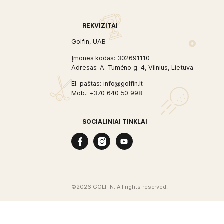
GOLFIN
Uždarų patalpų golfo klubas Vilniaus ce