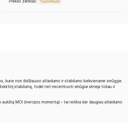
Categories:
Lazdos
Visos lazdos
Visos 
Vyriškos wood lazdos
Wood lazdos
Tag:
TaylorMade
Prekės ženklas:
TaylorMade