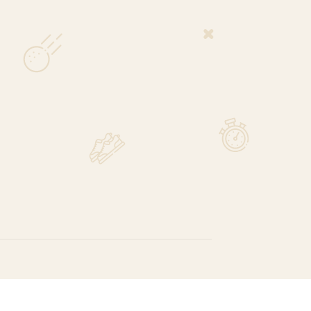
8° Dešiniarankiams
aidėjams
99
€
47,19
€
Į KREPŠELĮ