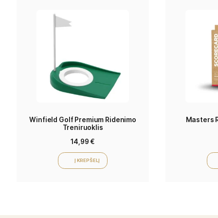
Shafto tipas
Grafitinis
Shafto
Regular, Stiff
lankstumas
Gamintojas
TaylorMade
Related products