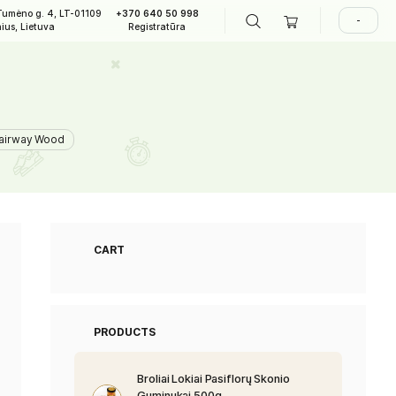
A. Tumėno g. 4, LT-01109
+370 640 50 998
LAPIAI
Vilnius, Lietuva
Registratūra
rway Wood
TM Qi4D Core MLH Fairway Wood
CART
PRODUCTS