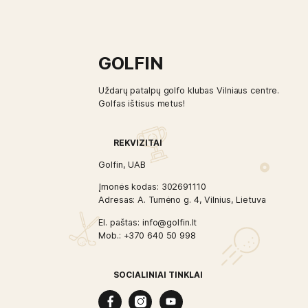
Winfield Golf Premium Ridenimo
Treniruoklis
14,99
€
Į KREPŠELĮ