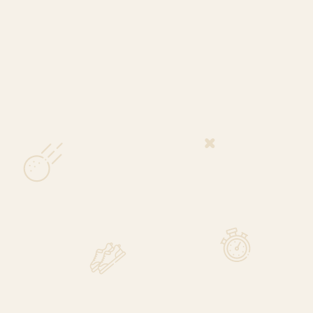
ade TP5x Golfo
iukai (3 vnt.)
14,99
€
Į KREPŠELĮ