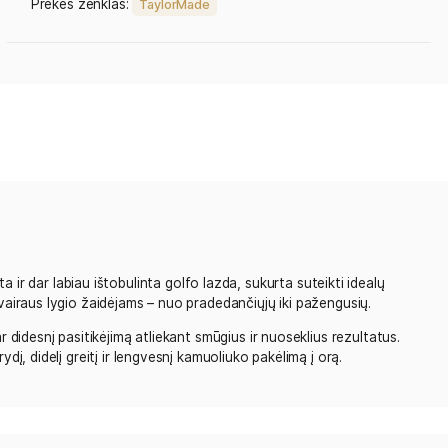
Categories:
Lazdos
Visos lazdos
Visos 
Vyriškos wood lazdos
Wood lazdos
Tag:
TaylorMade
Prekės ženklas:
TaylorMade