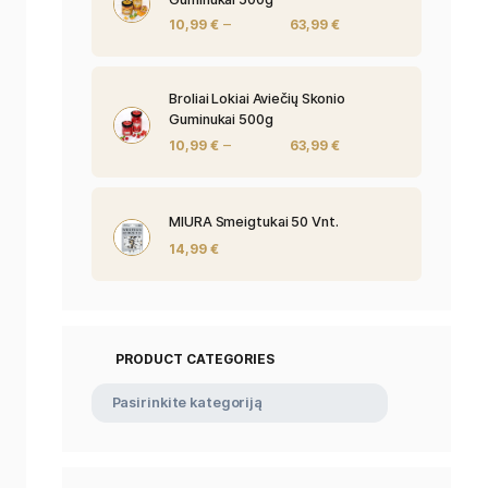
Broliai Lokiai P
Guminukai 500
–
10,99
€
Broliai Lokiai A
Guminukai 500
–
10,99
€
MIURA Smeigtuk
14,99
€