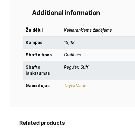
TaylorMade Qi4D Core Fairway Wood (MLH
atstumo, atlaidumo ir valdomumo derinį. Šis mode
Kiekviena lazdos detalė buvo perkurta siekiant už
Pažangi konstrukcija padeda išlaikyti stabilų kamu
Additional information
Žaidėjui
Kairiarankiams žaidėjams
Kampas
15, 18