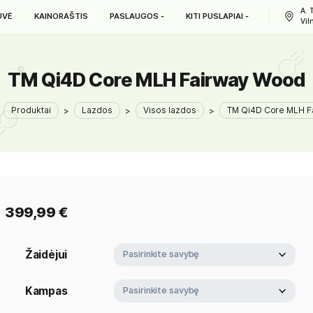
L. PARDUOTUVĖ
KAINORAŠTIS
PASLAUGOS
KITI PUS
TM Qi4D Core MLH Fai
GOLFIN
>
Produktai
>
Lazdos
>
Visos lazdos
>
399,99
€
Žaidėjui