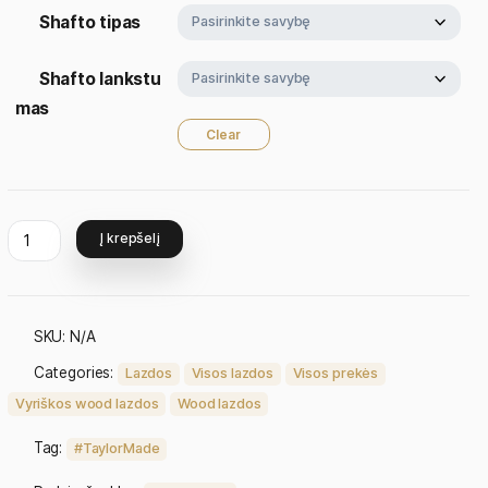
Kampas
Shafto tipas
Shafto lankstu
mas
Clear
Į krepšelį
SKU:
N/A