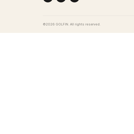
GOLFIN
Uždarų patalpų golfo klubas Vilniaus ce
Golfas ištisus metus!
REKVIZITAI
Golfin, UAB
Įmonės kodas: 302691110
Adresas: A. Tumėno g. 4, Vilnius, Lietuv
El. paštas: info@golfin.lt
Mob.: +370 640 50 998
SOCIALINIAI TINKLAI