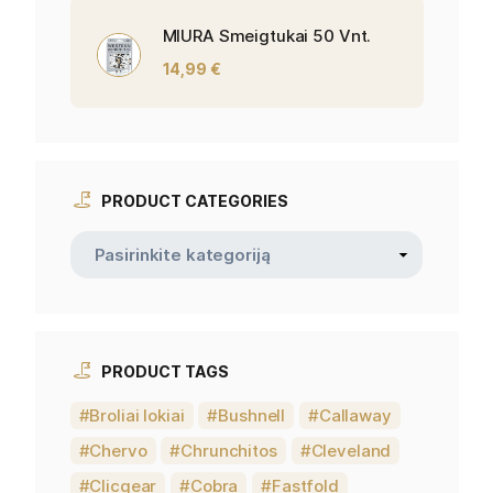
MIURA Smeigtukai 50 Vnt.
14,99
€
PRODUCT CATEGORIES
PRODUCT TAGS
Broliai lokiai
Bushnell
Callaway
Chervo
Chrunchitos
Cleveland
Clicgear
Cobra
Fastfold