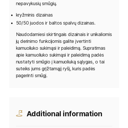
nepavykusių smūgių.
kryžminis dizainas
50/50 juodos ir baltos spalvų dizainas.
Naudodamiesi skirtingais dizainais ir unikaliomis
jų derinimo funkcijomis galite įvertinti
kamuoliuko sukimąsi ir paleidimą. Supratimas
apie kamuoliuko sukimąsi ir paleidimą padės
nustatyti smūgio į kamuoliuką sąlygas, o tai
suteiks jums grįžtamąjį ryšį, kuris padės
pagerinti smūgį.
Additional information