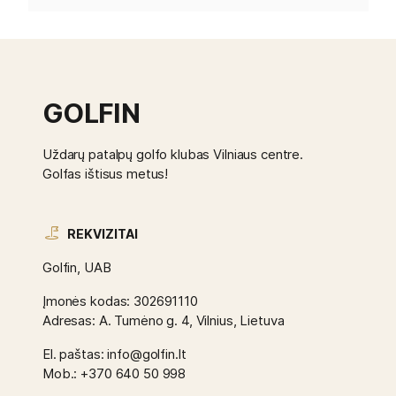
GOLFIN
Uždarų patalpų golfo klubas Vilniaus centre.
Golfas ištisus metus!
REKVIZITAI
Golfin, UAB
Įmonės kodas: 302691110
Adresas: A. Tumėno g. 4, Vilnius, Lietuva
El. paštas: info@golfin.lt
Mob.: +370 640 50 998