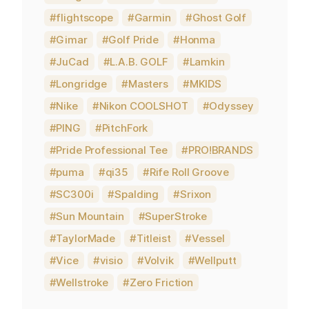
flightscope
Garmin
Ghost Golf
Gimar
Golf Pride
Honma
JuCad
L.A.B. GOLF
Lamkin
Longridge
Masters
MKIDS
Nike
Nikon COOLSHOT
Odyssey
PING
PitchFork
Pride Professional Tee
PRO!BRANDS
puma
qi35
Rife Roll Groove
SC300i
Spalding
Srixon
Sun Mountain
SuperStroke
TaylorMade
Titleist
Vessel
Vice
visio
Volvik
Wellputt
Wellstroke
Zero Friction