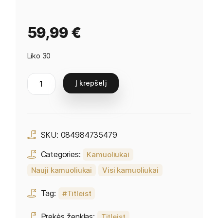
59,99
€
Liko 30
Į krepšelį
SKU:
084984735479
Categories:
Kamuoliukai
Nauji kamuoliukai
Visi kamuoliukai
Tag:
Titleist
Prekės ženklas:
Titleist