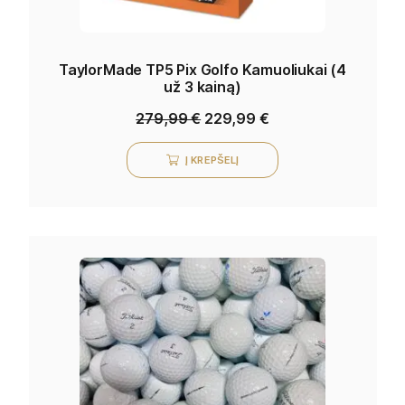
TaylorMade TP5 Pix Golfo Kamuoliukai (4
už 3 kainą)
279,99
€
229,99
€
Į KREPŠELĮ