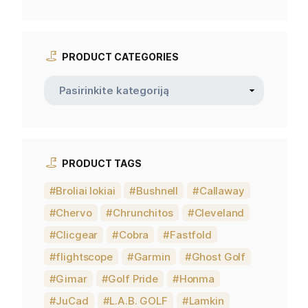
PRODUCT CATEGORIES
PRODUCT TAGS
Broliai lokiai
Bushnell
Callaway
Chervo
Chrunchitos
Cleveland
Clicgear
Cobra
Fastfold
flightscope
Garmin
Ghost Golf
Gimar
Golf Pride
Honma
JuCad
L.A.B. GOLF
Lamkin