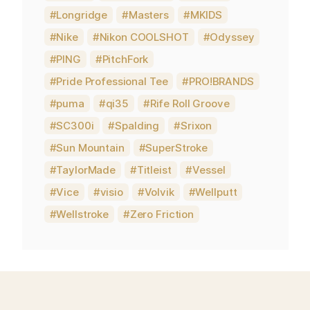
Longridge
Masters
MKIDS
Nike
Nikon COOLSHOT
Odyssey
PING
PitchFork
Pride Professional Tee
PRO!BRANDS
puma
qi35
Rife Roll Groove
SC300i
Spalding
Srixon
Sun Mountain
SuperStroke
TaylorMade
Titleist
Vessel
Vice
visio
Volvik
Wellputt
Wellstroke
Zero Friction