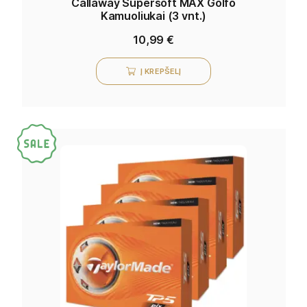
Callaway Supersoft MAX Golfo
Kamuoliukai (3 vnt.)
10,99
€
Į KREPŠELĮ