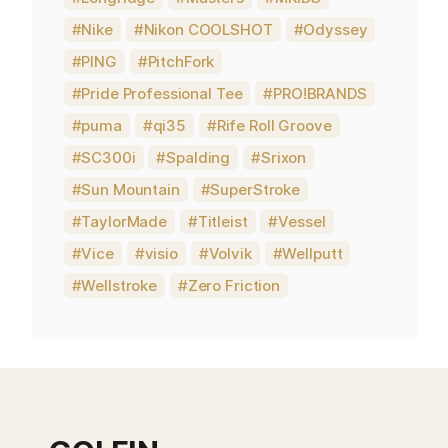
Nike
Nikon COOLSHOT
Odyssey
PING
PitchFork
Pride Professional Tee
PRO!BRANDS
puma
qi35
Rife Roll Groove
SC300i
Spalding
Srixon
Sun Mountain
SuperStroke
TaylorMade
Titleist
Vessel
Vice
visio
Volvik
Wellputt
Wellstroke
Zero Friction