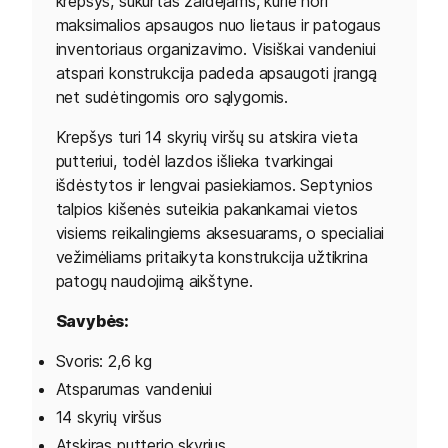
krepšys, sukurtas žaidėjams, kurie nori
maksimalios apsaugos nuo lietaus ir patogaus
inventoriaus organizavimo. Visiškai vandeniui
atspari konstrukcija padeda apsaugoti įrangą
net sudėtingomis oro sąlygomis.
Krepšys turi 14 skyrių viršų su atskira vieta
putteriui, todėl lazdos išlieka tvarkingai
išdėstytos ir lengvai pasiekiamos. Septynios
talpios kišenės suteikia pakankamai vietos
visiems reikalingiems aksesuarams, o specialiai
vežimėliams pritaikyta konstrukcija užtikrina
patogų naudojimą aikštyne.
Savybės:
Svoris: 2,6 kg
Atsparumas vandeniui
14 skyrių viršus
Atskiras putterio skyrius