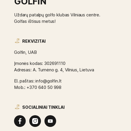
GOLFIN
Uždarų patalpų golfo klubas Vilniaus centre.
Golfas ištisus metus!
REKVIZITAI
Golfin, UAB
Įmonės kodas: 302691110
Adresas: A. Tumėno g. 4, Vilnius, Lietuva
El. paštas: info@golfin.lt
Mob.: +370 640 50 998
SOCIALINIAI TINKLAI