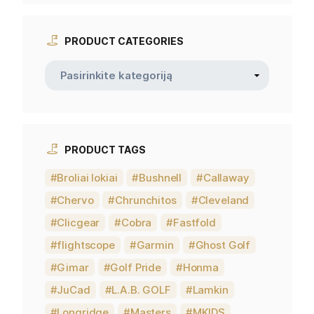
PRODUCT CATEGORIES
PRODUCT TAGS
Broliai lokiai
Bushnell
Callaway
Chervo
Chrunchitos
Cleveland
Clicgear
Cobra
Fastfold
flightscope
Garmin
Ghost Golf
Gimar
Golf Pride
Honma
JuCad
L.A.B. GOLF
Lamkin
Longridge
Masters
MKIDS