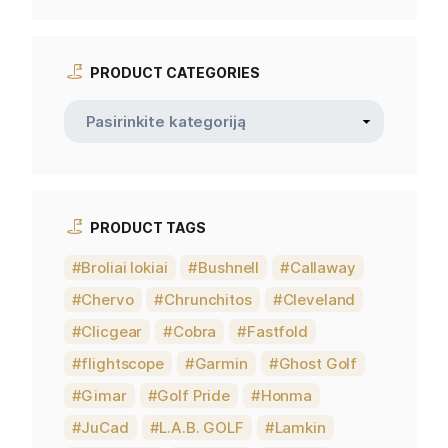
PRODUCT CATEGORIES
PRODUCT TAGS
Broliai lokiai
Bushnell
Callaway
Chervo
Chrunchitos
Cleveland
Clicgear
Cobra
Fastfold
flightscope
Garmin
Ghost Golf
Gimar
Golf Pride
Honma
JuCad
L.A.B. GOLF
Lamkin