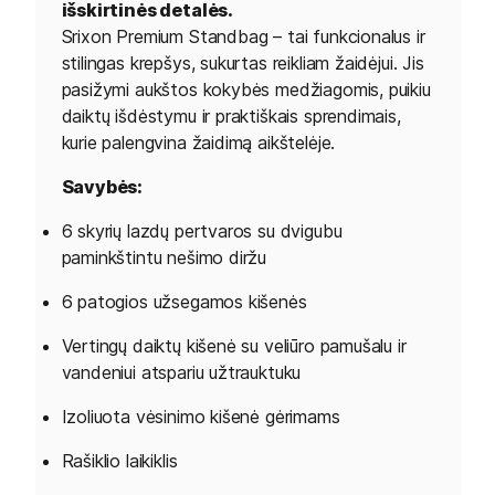
išskirtinės detalės.
Srixon Premium Standbag – tai funkcionalus ir
stilingas krepšys, sukurtas reikliam žaidėjui. Jis
pasižymi aukštos kokybės medžiagomis, puikiu
daiktų išdėstymu ir praktiškais sprendimais,
kurie palengvina žaidimą aikštelėje.
Savybės:
6 skyrių lazdų pertvaros su dvigubu
paminkštintu nešimo diržu
6 patogios užsegamos kišenės
Vertingų daiktų kišenė su veliūro pamušalu ir
vandeniui atspariu užtrauktuku
Izoliuota vėsinimo kišenė gėrimams
Rašiklio laikiklis