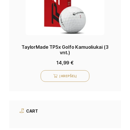
TaylorMade TP5x Golfo Kamuoliukai (3
vnt.)
14,99
€
Į KREPŠELĮ
CART