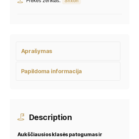
Prekės ženklas:
Srixon
Aprašymas
Papildoma informacija
Description
Aukščiausios klasės patogumas ir