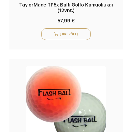
TaylorMade TP5x Balti Golfo Kamuoliukai
(12vnt.)
57,99
€
Į KREPŠELĮ