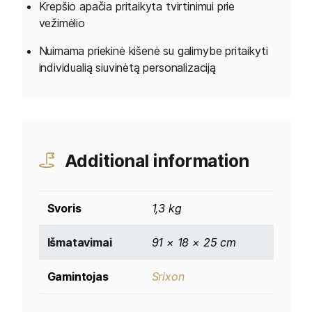
Krepšio apačia pritaikyta tvirtinimui prie
vežimėlio
Nuimama priekinė kišenė su galimybe pritaikyti
individualią siuvinėtą personalizaciją
Additional information
Svoris
1,3 kg
Išmatavimai
91 × 18 × 25 cm
Gamintojas
Srixon