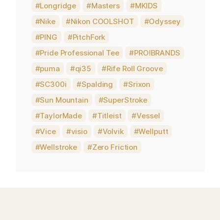
Longridge
Masters
MKIDS
Nike
Nikon COOLSHOT
Odyssey
PING
PitchFork
Pride Professional Tee
PRO!BRANDS
puma
qi35
Rife Roll Groove
SC300i
Spalding
Srixon
Sun Mountain
SuperStroke
TaylorMade
Titleist
Vessel
Vice
visio
Volvik
Wellputt
Wellstroke
Zero Friction