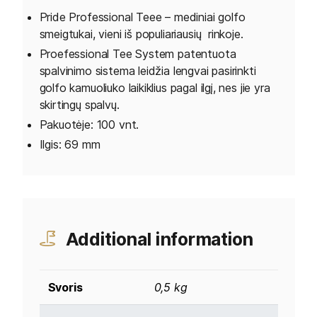
Pride Professional Teee – mediniai golfo
smeigtukai, vieni iš populiariausių rinkoje.
Proefessional Tee System patentuota
spalvinimo sistema leidžia lengvai pasirinkti
golfo kamuoliuko laikiklius pagal ilgį, nes jie yra
skirtingų spalvų.
Pakuotėje: 100 vnt.
Ilgis: 69 mm
Additional information
Svoris
0,5 kg