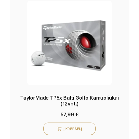
TaylorMade TP5x Balti Golfo Kamuoliukai
(12vnt.)
57,99
€
Į KREPŠELĮ