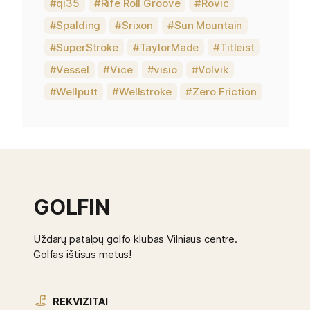
qi35
Rife Roll Groove
Rovic
Spalding
Srixon
Sun Mountain
SuperStroke
TaylorMade
Titleist
Vessel
Vice
visio
Volvik
Wellputt
Wellstroke
Zero Friction
GOLFIN
Uždarų patalpų golfo klubas Vilniaus centre.
Golfas ištisus metus!
REKVIZITAI