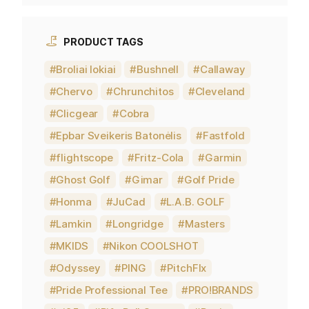
PRODUCT TAGS
Broliai lokiai
Bushnell
Callaway
Chervo
Chrunchitos
Cleveland
Clicgear
Cobra
Epbar Sveikeris Batonėlis
Fastfold
flightscope
Fritz-Cola
Garmin
Ghost Golf
Gimar
Golf Pride
Honma
JuCad
L.A.B. GOLF
Lamkin
Longridge
Masters
MKIDS
Nikon COOLSHOT
Odyssey
PING
PitchFIx
Pride Professional Tee
PRO!BRANDS