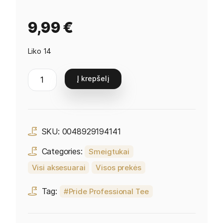
9,99
€
Liko 14
Į krepšelį
SKU:
0048929194141
Categories:
Smeigtukai
Visi aksesuarai
Visos prekės
Tag:
Pride Professional Tee