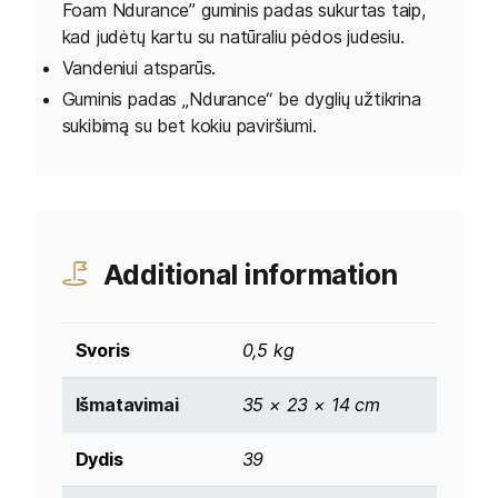
Foam Ndurance” guminis padas sukurtas taip,
kad judėtų kartu su natūraliu pėdos judesiu.
Vandeniui atsparūs.
Guminis padas „Ndurance“ be dyglių užtikrina
sukibimą su bet kokiu paviršiumi.
Additional information
Svoris
0,5 kg
Išmatavimai
35 × 23 × 14 cm
Dydis
39