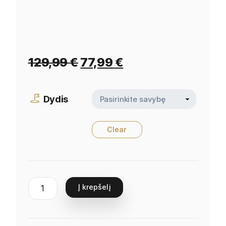
129,99
€
77,99
€
Dydis
Clear
Į krepšelį