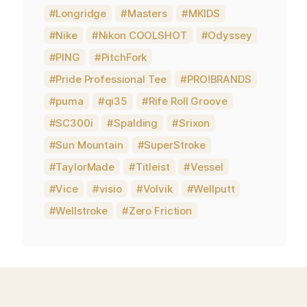
Longridge
Masters
MKIDS
Nike
Nikon COOLSHOT
Odyssey
PING
PitchFork
Pride Professional Tee
PRO!BRANDS
puma
qi35
Rife Roll Groove
SC300i
Spalding
Srixon
Sun Mountain
SuperStroke
TaylorMade
Titleist
Vessel
Vice
visio
Volvik
Wellputt
Wellstroke
Zero Friction