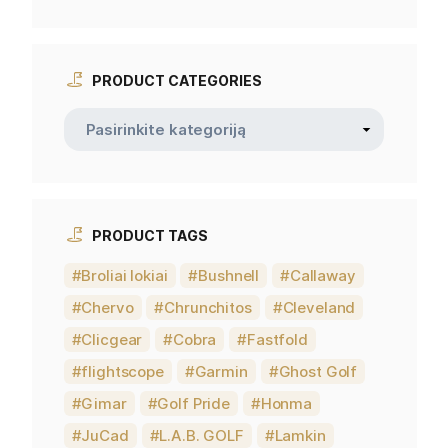
PRODUCT CATEGORIES
PRODUCT TAGS
Broliai lokiai
Bushnell
Callaway
Chervo
Chrunchitos
Cleveland
Clicgear
Cobra
Fastfold
flightscope
Garmin
Ghost Golf
Gimar
Golf Pride
Honma
JuCad
L.A.B. GOLF
Lamkin