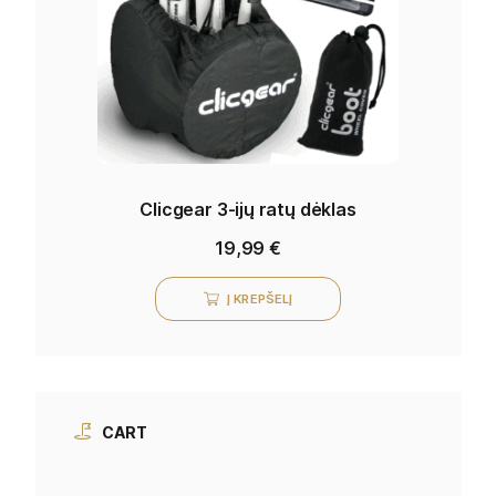
Clicgear 3-ijų ratų dėklas
19,99
€
Į KREPŠELĮ
CART