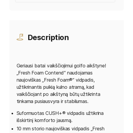
Description
Geriausi batai vaikščiojimui golfo aikštyne!
„Fresh Foam Contend“ naudojamas
naujoviškas „Fresh Foam®“ vidpadis,
užtikrinantis puikią kulno atramą, kad
vaikščiojant po aikštyną būtų užtikrinta
tinkama pusiausvyra ir stabilumas.
Suformuotas CUSH+® vidpadis užtikrina
išskirtinį komforto jausmą.
10 mm storio naujoviškas vidpadis „Fresh