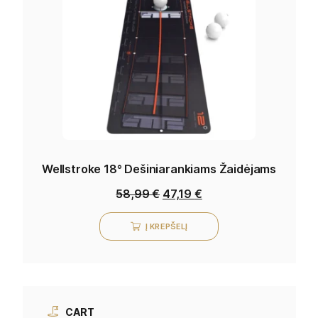
Wellstroke 18° Dešiniarankiams Žaidėjams
58,99
€
47,19
€
Į KREPŠELĮ
CART