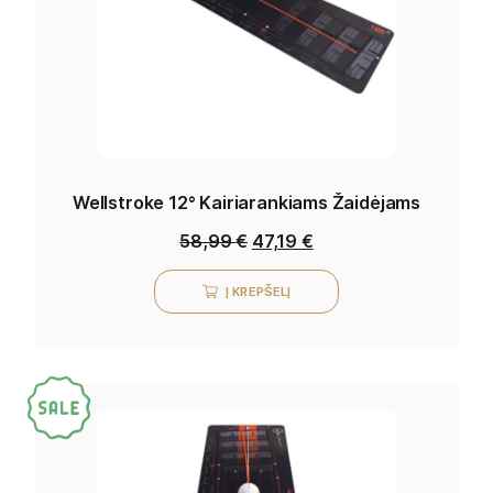
Wellstroke 12° Kairiarankiams Žaidėjams
58,99
€
47,19
€
Į KREPŠELĮ