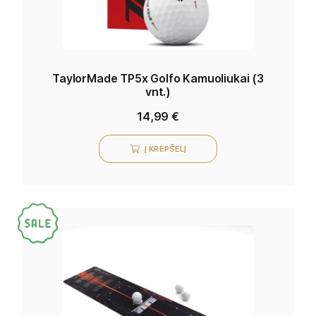
TaylorMade TP5x Golfo Kamuoliukai (3
vnt.)
14,99
€
Į KREPŠELĮ