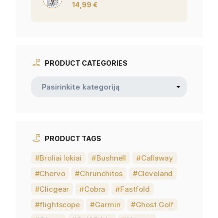
14,99
€
PRODUCT CATEGORIES
PRODUCT TAGS
Broliai lokiai
Bushnell
Callaway
Chervo
Chrunchitos
Cleveland
Clicgear
Cobra
Fastfold
flightscope
Garmin
Ghost Golf