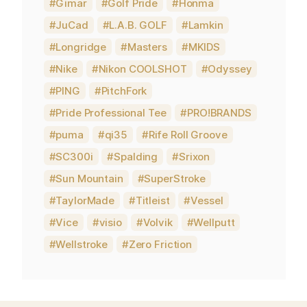
Gimar
Golf Pride
Honma
JuCad
L.A.B. GOLF
Lamkin
Longridge
Masters
MKIDS
Nike
Nikon COOLSHOT
Odyssey
PING
PitchFork
Pride Professional Tee
PRO!BRANDS
puma
qi35
Rife Roll Groove
SC300i
Spalding
Srixon
Sun Mountain
SuperStroke
TaylorMade
Titleist
Vessel
Vice
visio
Volvik
Wellputt
Wellstroke
Zero Friction