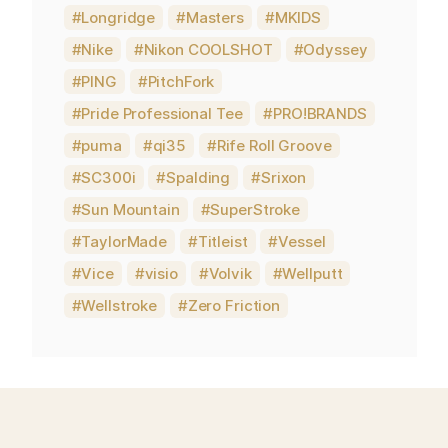
Longridge
Masters
MKIDS
Nike
Nikon COOLSHOT
Odyssey
PING
PitchFork
Pride Professional Tee
PRO!BRANDS
puma
qi35
Rife Roll Groove
SC300i
Spalding
Srixon
Sun Mountain
SuperStroke
TaylorMade
Titleist
Vessel
Vice
visio
Volvik
Wellputt
Wellstroke
Zero Friction