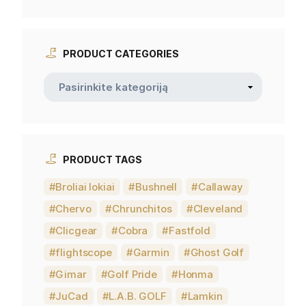
PRODUCT CATEGORIES
PRODUCT TAGS
Broliai lokiai
Bushnell
Callaway
Chervo
Chrunchitos
Cleveland
Clicgear
Cobra
Fastfold
flightscope
Garmin
Ghost Golf
Gimar
Golf Pride
Honma
JuCad
L.A.B. GOLF
Lamkin