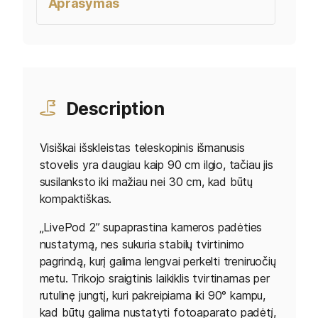
Aprašymas
Description
Visiškai išskleistas teleskopinis išmanusis
stovelis yra daugiau kaip 90 cm ilgio, tačiau jis
susilanksto iki mažiau nei 30 cm, kad būtų
kompaktiškas.
„LivePod 2” supaprastina kameros padėties
nustatymą, nes sukuria stabilų tvirtinimo
pagrindą, kurį galima lengvai perkelti treniruočių
metu. Trikojo sraigtinis laikiklis tvirtinamas per
rutulinę jungtį, kuri pakreipiama iki 90° kampu,
kad būtų galima nustatyti fotoaparato padėtį,