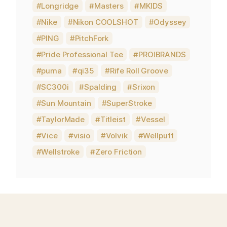
Longridge
Masters
MKIDS
Nike
Nikon COOLSHOT
Odyssey
PING
PitchFork
Pride Professional Tee
PRO!BRANDS
puma
qi35
Rife Roll Groove
SC300i
Spalding
Srixon
Sun Mountain
SuperStroke
TaylorMade
Titleist
Vessel
Vice
visio
Volvik
Wellputt
Wellstroke
Zero Friction