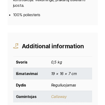
juosta.
100% poliesteris
Additional information
Svoris
0,5 kg
Išmatavimai
19 × 16 × 7 cm
Dydis
Reguliuojamas
Gamintojas
Callaway