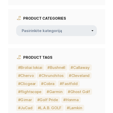
PRODUCT CATEGORIES
PRODUCT TAGS
Broliai lokiai
Bushnell
Callaway
Chervo
Chrunchitos
Cleveland
Clicgear
Cobra
Fastfold
flightscope
Garmin
Ghost Golf
Gimar
Golf Pride
Honma
JuCad
L.A.B. GOLF
Lamkin