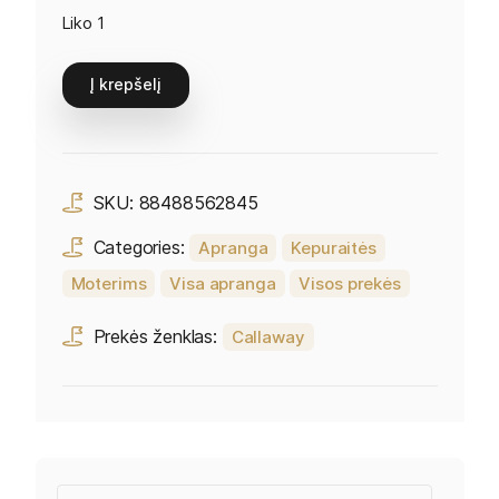
Liko 1
Į krepšelį
SKU:
88488562845
Categories:
Apranga
Kepuraitės
Moterims
Visa apranga
Visos prekės
Prekės ženklas:
Callaway