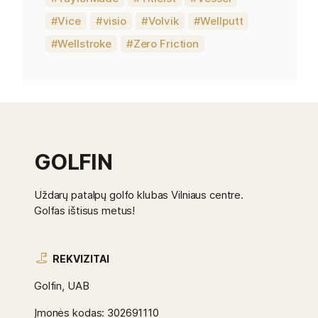
Vice
visio
Volvik
Wellputt
Wellstroke
Zero Friction
GOLFIN
Uždarų patalpų golfo klubas Vilniaus centre.
Golfas ištisus metus!
REKVIZITAI
Golfin, UAB
Įmonės kodas: 302691110