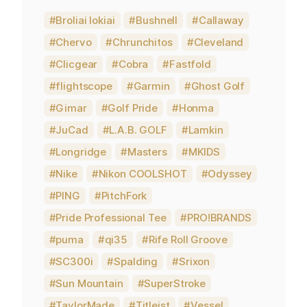
Broliai lokiai
Bushnell
Callaway
Chervo
Chrunchitos
Cleveland
Clicgear
Cobra
Fastfold
flightscope
Garmin
Ghost Golf
Gimar
Golf Pride
Honma
JuCad
L.A.B. GOLF
Lamkin
Longridge
Masters
MKIDS
Nike
Nikon COOLSHOT
Odyssey
PING
PitchFork
Pride Professional Tee
PRO!BRANDS
puma
qi35
Rife Roll Groove
SC300i
Spalding
Srixon
Sun Mountain
SuperStroke
TaylorMade
Titleist
Vessel