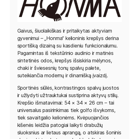
Gaivus, šiuolaikiškas ir pritaikytas aktyviam
gyvenimui – „Honma“ kelioninis krepšys derina
sportišką dizainą su kasdieniu funkcionalumu.
Pagamintas iš tekstūrinio audinio ir matinės
sintetinės odos, krepšys išsiskiria mėlynos,
chaki ir šviesesnių tonų spalvų palete,
suteikiančia modernų ir dinamišką įvaizdį.
Sportinės siūlės, kontrastingos spalvų juostos
ir užlydyti užtrauktukai sustiprina aktyvų stilių.
Krepšio išmatavimai: 54 × 34 × 26 cm – tai
universalus pasirinkimas tiek golfo išvykoms,
tiek savaitgalio kelionėms. Kvėpuojančios
kišenės leidžia patogiai laikyti drabužių
sluoksnius ar lietaus aprangą, o atskiras šoninis