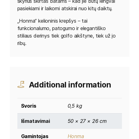
skyrius skirtas batams – kad jie būtų lengvai
pasiekiami ir laikomi atskirai nuo kitų daiktų.
„Honma“ kelioninis krepšys – tai
funkcionalumo, patogumo ir elegantiško
stiliaus derinys tiek golfo aikštyne, tiek už jo
ribų.
Additional information
Svoris
0,5 kg
Išmatavimai
50 × 27 × 26 cm
Gamintojas
Honma