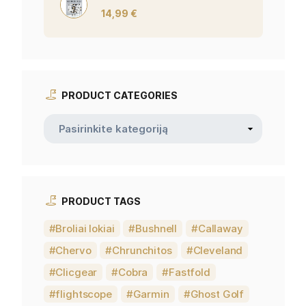
14,99
€
PRODUCT CATEGORIES
PRODUCT TAGS
Broliai lokiai
Bushnell
Callaway
Chervo
Chrunchitos
Cleveland
Clicgear
Cobra
Fastfold
flightscope
Garmin
Ghost Golf