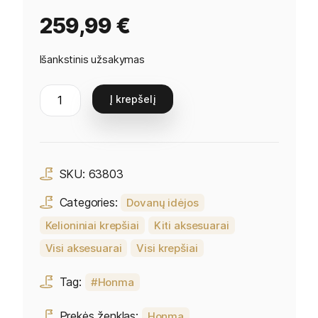
259,99
€
Išankstinis užsakymas
Į krepšelį
SKU:
63803
Categories:
Dovanų idėjos
Kelioniniai krepšiai
Kiti aksesuarai
Visi aksesuarai
Visi krepšiai
Tag:
Honma
Prekės ženklas:
Honma