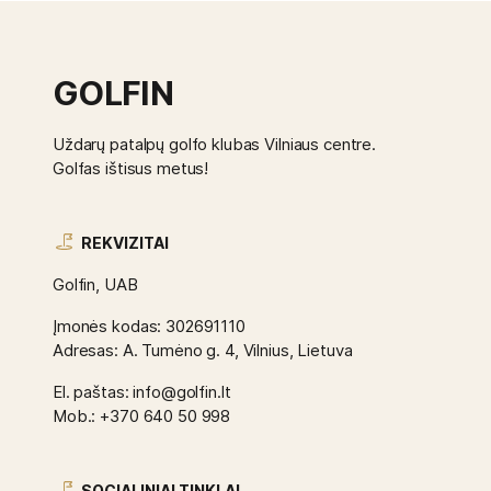
GOLFIN
Uždarų patalpų golfo klubas Vilniaus centre.
Golfas ištisus metus!
REKVIZITAI
Golfin, UAB
Įmonės kodas: 302691110
Adresas: A. Tumėno g. 4, Vilnius, Lietuva
El. paštas: info@golfin.lt
Mob.: +370 640 50 998
SOCIALINIAI TINKLAI