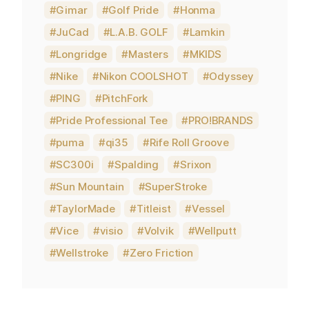
Gimar
Golf Pride
Honma
JuCad
L.A.B. GOLF
Lamkin
Longridge
Masters
MKIDS
Nike
Nikon COOLSHOT
Odyssey
PING
PitchFork
Pride Professional Tee
PRO!BRANDS
puma
qi35
Rife Roll Groove
SC300i
Spalding
Srixon
Sun Mountain
SuperStroke
TaylorMade
Titleist
Vessel
Vice
visio
Volvik
Wellputt
Wellstroke
Zero Friction