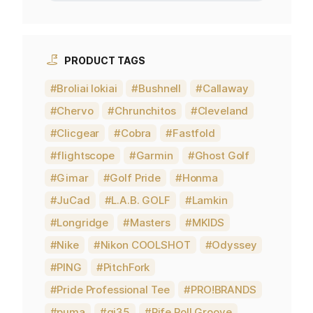
PRODUCT TAGS
Broliai lokiai
Bushnell
Callaway
Chervo
Chrunchitos
Cleveland
Clicgear
Cobra
Fastfold
flightscope
Garmin
Ghost Golf
Gimar
Golf Pride
Honma
JuCad
L.A.B. GOLF
Lamkin
Longridge
Masters
MKIDS
Nike
Nikon COOLSHOT
Odyssey
PING
PitchFork
Pride Professional Tee
PRO!BRANDS
puma
qi35
Rife Roll Groove