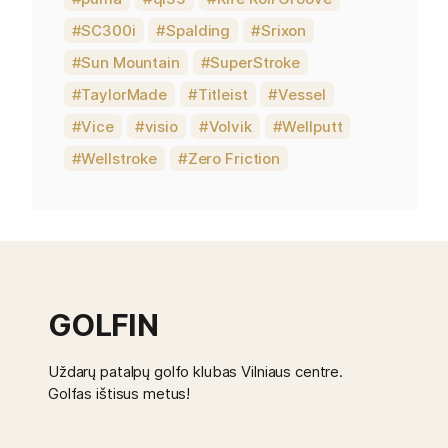
SC300i
Spalding
Srixon
Sun Mountain
SuperStroke
TaylorMade
Titleist
Vessel
Vice
visio
Volvik
Wellputt
Wellstroke
Zero Friction
GOLFIN
Uždarų patalpų golfo klubas Vilniaus centre.
Golfas ištisus metus!