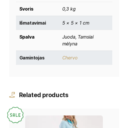
Svoris
0,3 kg
Išmatavimai
5 × 5 × 1 cm
Spalva
Juoda, Tamsiai
mėlyna
Gamintojas
Chervo
Related products