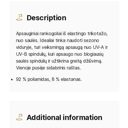
Description
Apsauginiai rankogoliai iš elastingo trikotažo,
nuo saulės. Idealiai tinka naudoti sezono
viduryje, turi veiksmingą apsaugą nuo UV-A ir
UV-B spindulių, kuri apsaugo nuo blogiausių
saulės spindulių ir užtikrina greitą džiūvimą.
Vienoje pusėje sidabrinis raštas.
92 % poliamidas, 8 % elastanas.
Additional information