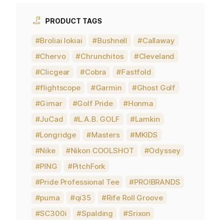
PRODUCT TAGS
Broliai lokiai
Bushnell
Callaway
Chervo
Chrunchitos
Cleveland
Clicgear
Cobra
Fastfold
flightscope
Garmin
Ghost Golf
Gimar
Golf Pride
Honma
JuCad
L.A.B. GOLF
Lamkin
Longridge
Masters
MKIDS
Nike
Nikon COOLSHOT
Odyssey
PING
PitchFork
Pride Professional Tee
PRO!BRANDS
puma
qi35
Rife Roll Groove
SC300i
Spalding
Srixon