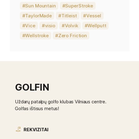
Sun Mountain
SuperStroke
TaylorMade
Titleist
Vessel
Vice
visio
Volvik
Wellputt
Wellstroke
Zero Friction
GOLFIN
Uždarų patalpų golfo klubas Vilniaus centre.
Golfas ištisus metus!
REKVIZITAI