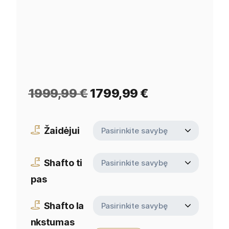
1999,99
€
1799,99
€
Žaidėjui
Shafto ti
pas
Shafto la
nkstumas