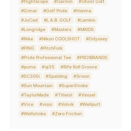
flightscope
Garmin
Ghost Golf
Gimar
Golf Pride
Honma
JuCad
L.A.B. GOLF
Lamkin
Longridge
Masters
MKIDS
Nike
Nikon COOLSHOT
Odyssey
PING
PitchFork
Pride Professional Tee
PRO!BRANDS
puma
qi35
Rife Roll Groove
SC300i
Spalding
Srixon
Sun Mountain
SuperStroke
TaylorMade
Titleist
Vessel
Vice
visio
Volvik
Wellputt
Wellstroke
Zero Friction