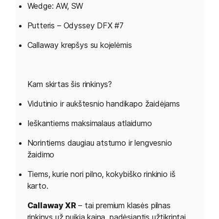
Wedge: AW, SW
Putteris – Odyssey DFX #7
Callaway krepšys su kojelėmis
Kam skirtas šis rinkinys?
Vidutinio ir aukštesnio handikapo žaidėjams
Ieškantiems maksimalaus atlaidumo
Norintiems daugiau atstumo ir lengvesnio
žaidimo
Tiems, kurie nori pilno, kokybiško rinkinio iš
karto.
Callaway XR
– tai premium klasės pilnas
rinkinys už puikią kainą, padėsiantis užtikrintai