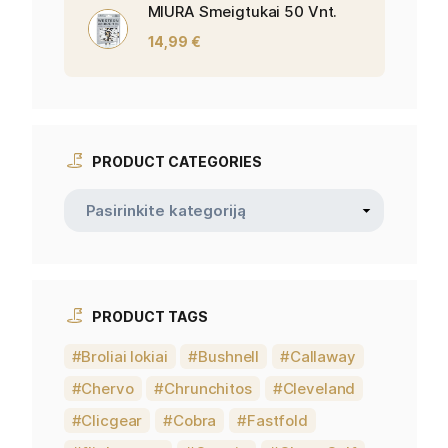
MIURA Smeigtukai 50 Vnt.
14,99
€
PRODUCT CATEGORIES
PRODUCT TAGS
Broliai lokiai
Bushnell
Callaway
Chervo
Chrunchitos
Cleveland
Clicgear
Cobra
Fastfold