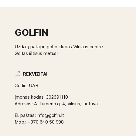
GOLFIN
Uždarų patalpų golfo klubas Vilniaus centre.
Golfas ištisus metus!
REKVIZITAI
Golfin, UAB
Įmonės kodas: 302691110
Adresas: A. Tumėno g. 4, Vilnius, Lietuva
El. paštas: info@golfin.lt
Mob.: +370 640 50 998