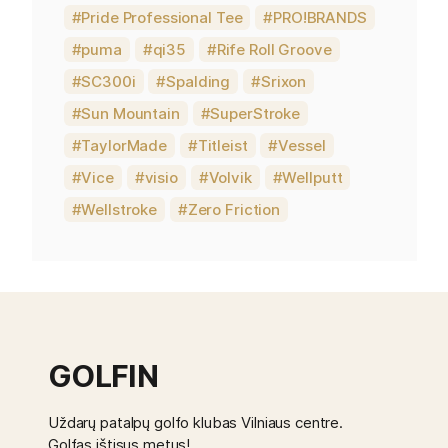
Pride Professional Tee
PRO!BRANDS
puma
qi35
Rife Roll Groove
SC300i
Spalding
Srixon
Sun Mountain
SuperStroke
TaylorMade
Titleist
Vessel
Vice
visio
Volvik
Wellputt
Wellstroke
Zero Friction
GOLFIN
Uždarų patalpų golfo klubas Vilniaus centre.
Golfas ištisus metus!