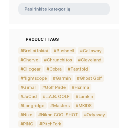
PRODUCT TAGS
Broliai lokiai
Bushnell
Callaway
Chervo
Chrunchitos
Cleveland
Clicgear
Cobra
Fastfold
flightscope
Garmin
Ghost Golf
Gimar
Golf Pride
Honma
JuCad
L.A.B. GOLF
Lamkin
Longridge
Masters
MKIDS
Nike
Nikon COOLSHOT
Odyssey
PING
PitchFork