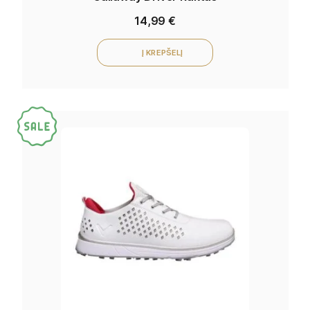
14,99
€
Į KREPŠELĮ