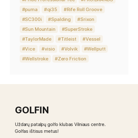
puma
qi35
Rife Roll Groove
SC300i
Spalding
Srixon
Sun Mountain
SuperStroke
TaylorMade
Titleist
Vessel
Vice
visio
Volvik
Wellputt
Wellstroke
Zero Friction
GOLFIN
Uždarų patalpų golfo klubas Vilniaus centre.
Golfas ištisus metus!