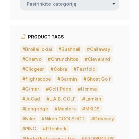
PRODUCT TAGS
Broliai lokiai
Bushnell
Callaway
Chervo
Chrunchitos
Cleveland
Clicgear
Cobra
Fastfold
flightscope
Garmin
Ghost Golf
Gimar
Golf Pride
Honma
JuCad
L.A.B. GOLF
Lamkin
Longridge
Masters
MKIDS
Nike
Nikon COOLSHOT
Odyssey
PING
PitchFork
Pride Professional Tee
PRO!BRANDS