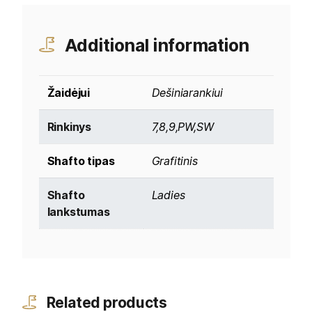
Additional information
Žaidėjui
Dešiniarankiui
Rinkinys
7,8,9,PW,SW
Shafto tipas
Grafitinis
Shafto
Ladies
lankstumas
Related products