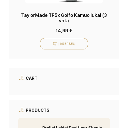
TaylorMade TP5x Golfo Kamuoliukai (3
vnt.)
14,99
€
Į KREPŠELĮ
CART
PRODUCTS
Broliai Lokiai Pasiflorų Skonio