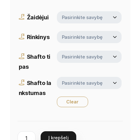
Žaidėjui
Rinkinys
Shafto ti
pas
Shafto la
nkstumas
Clear
Į krepšelį