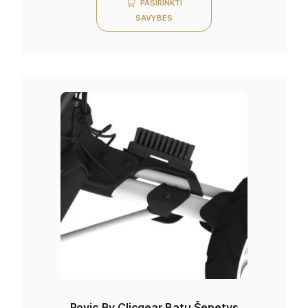
PASIRINKTI
SAVYBES
Rovic By Clicgear Batų Šepetys