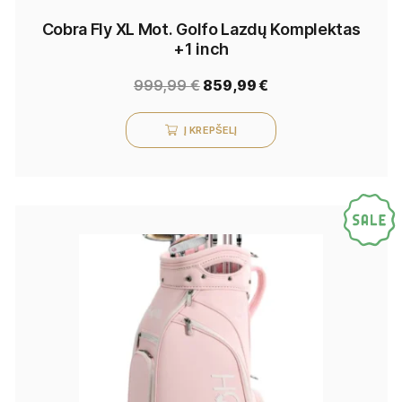
Cobra Fly XL Mot. Golfo Lazdų Komplektas
+1 inch
999,99
€
859,99
€
Į KREPŠELĮ