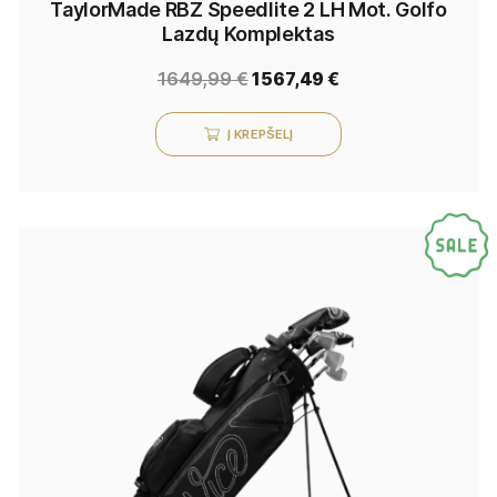
TaylorMade RBZ Speedlite 2 LH Mot. Golfo
Lazdų Komplektas
1649,99
€
1567,49
€
Į KREPŠELĮ