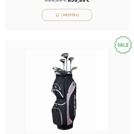
999,99
€
859,99
€
Į KREPŠELĮ