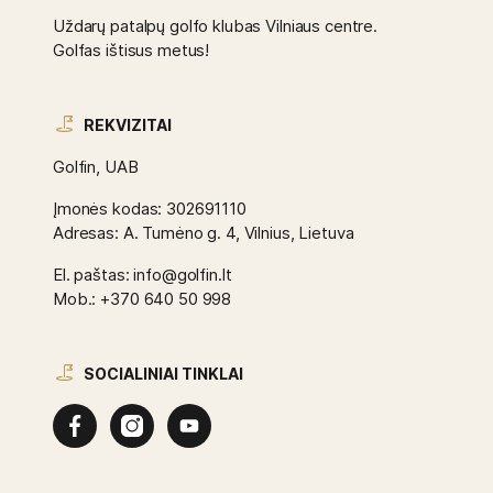
Uždarų patalpų golfo klubas Vilniaus centre.
Golfas ištisus metus!
REKVIZITAI
Golfin, UAB
Įmonės kodas: 302691110
Adresas: A. Tumėno g. 4, Vilnius, Lietuva
El. paštas: info@golfin.lt
Mob.: +370 640 50 998
SOCIALINIAI TINKLAI