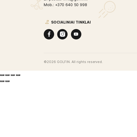
Uždarų patalpų golfo klubas Vilniaus ce
Golfas ištisus metus!
REKVIZITAI
Golfin, UAB
Įmonės kodas: 302691110
Adresas: A. Tumėno g. 4, Vilnius, Lietuv
El. paštas: info@golfin.lt
Mob.: +370 640 50 998
SOCIALINIAI TINKLAI