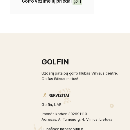
Golfo vežimėlių priedai
(31)
GOLFIN