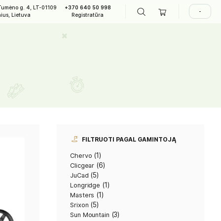
A. Tumėno g. 4, LT-01109
+370 640 50 998
LAPIAI
Vilnius, Lietuva
Registratūra
imėliai
ežimėliai
FILTRUOTI 
(1)
Chervo
(6)
Clicgear
(5)
JuCad
(1)
Longridge