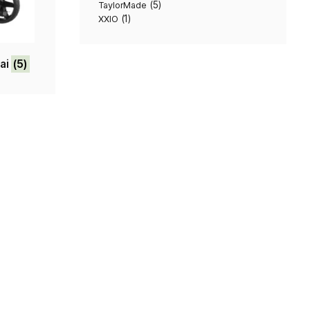
(1)
Masters
(5)
Srixon
(3)
Sun Mountain
(5)
TaylorMade
(1)
XXIO
niai golfo vežimėliai
(5)