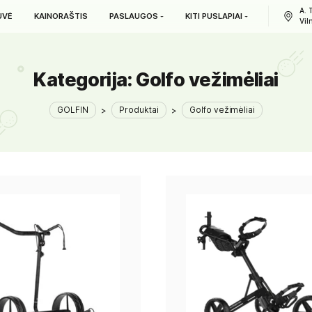
L. PARDUOTUVĖ
KAINORAŠTIS
PASLAUGOS
KITI PUS
Kategorija:
Golfo vež
GOLFIN
>
Produktai
>
Golfo v