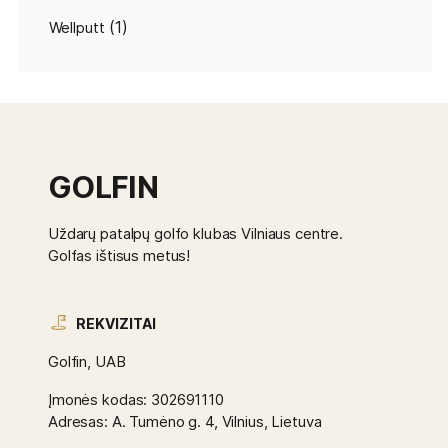
(1)
Wellputt
GOLFIN
Uždarų patalpų golfo klubas Vilniaus centre.
Golfas ištisus metus!
REKVIZITAI
Golfin, UAB
Įmonės kodas: 302691110
Adresas: A. Tumėno g. 4, Vilnius, Lietuva