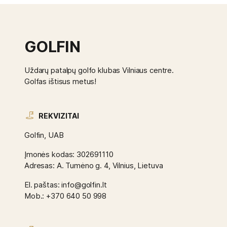
GOLFIN
Uždarų patalpų golfo klubas Vilniaus centre.
Golfas ištisus metus!
REKVIZITAI
Golfin, UAB
Įmonės kodas: 302691110
Adresas: A. Tumėno g. 4, Vilnius, Lietuva
El. paštas: info@golfin.lt
Mob.: +370 640 50 998