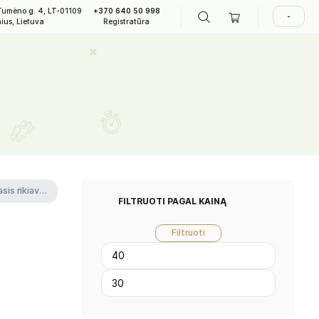
A. Tumėno g. 4, LT-01109
+370 640 50 998
LAPIAI
Vilnius, Lietuva
Registratūra
rogen
rogen
FILTRUOTI P
F