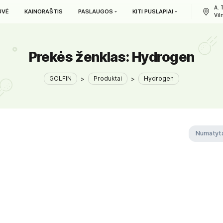
L. PARDUOTUVĖ
KAINORAŠTIS
PASLAUGOS
KITI PUS
Prekės ženklas:
Hyd
GOLFIN
>
Produktai
>
Hyd