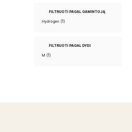
FILTRUOTI 
(1)
Hydrogen
FILTRUOTI P
(1)
M