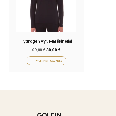
Hydrogen Vyr. Marškinėliai
99,99
€
39,99
€
PASIRINKTI SAVYBES