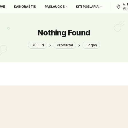
L. PARDUOTUVĖ
KAINORAŠTIS
PASLAUGOS
KITI PUS
Nothing Foun
GOLFIN
>
Produktai
>
H