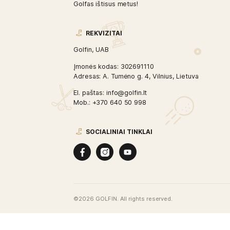
GOLFIN
Uždarų patalpų golfo klubas Vilniaus ce
Golfas ištisus metus!
REKVIZITAI
Golfin, UAB
Įmonės kodas: 302691110
Adresas: A. Tumėno g. 4, Vilnius, Lietuv
El. paštas: info@golfin.lt
Mob.: +370 640 50 998
SOCIALINIAI TINKLAI