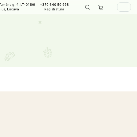
A. Tumėno g. 4, LT-01109
+370 640 50 998
LAPIAI
Vilnius, Lietuva
Registratūra
d
ogan