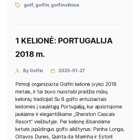
golf
golfin
golfinvilnius
,
,
1 KELIONĖ: PORTUGALIJA
2018 m.
By Golfin
2025-01-27
Pirmoji organizuota Golfin kelionė įvyko 2018
metais, ir tai buvo nuostabi pradžia mūsų
kelionių tradicijai! Su 8 golfo entuziastais
leidomės į saulėtąją Portugaliją, kur apsistojome
jaukiame ir elegantiškame „Sheraton Cascais
Resort“ viešbutyje. Per kelionę išbandėme
keturis įspūdingus golfo aikštynus: Penha Longa,
Oitavos Dunes, Quinta da Marinha ir Estoril