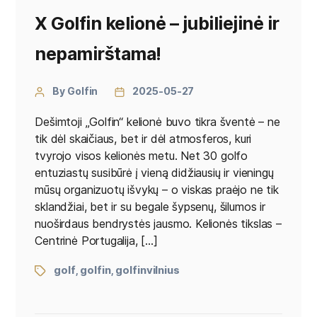
X Golfin kelionė – jubiliejinė ir
nepamirštama!
By Golfin
2025-05-27
Dešimtoji „Golfin“ kelionė buvo tikra šventė – ne
tik dėl skaičiaus, bet ir dėl atmosferos, kuri
tvyrojo visos kelionės metu. Net 30 golfo
entuziastų susibūrė į vieną didžiausių ir vieningų
mūsų organizuotų išvykų – o viskas praėjo ne tik
sklandžiai, bet ir su begale šypsenų, šilumos ir
nuoširdaus bendrystės jausmo. Kelionės tikslas –
Centrinė Portugalija, […]
golf
golfin
golfinvilnius
,
,