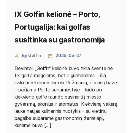
IX Golfin kelionė – Porto,
Portugalija: kai golfas
susitinka su gastronomija
By Golfin
2025-05-27
Devintoji „Golfin“ kelionė buvo tikra šventė ne
tik golfo mėgėjams, bet ir gurmanams. Į šią
išskirtinę kelionę leidosi 15 žmonių, o mūsų bazė
– pačiame Porto senamiestyje – leido po
kiekvieno golfo raundo pasinerti į miesto
gyvenimą, skonius ir aromatus. Kiekvieną vakarą
laukė naujas kulinarinis nuotykis – su vietinių
pagalba sudarėme gastronominį žemėlapį,
kuriame buvo […]