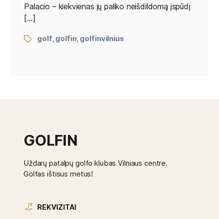
Palacio – kiekvienas jų paliko neišdildomą įspūdį
[…]
golf
golfin
golfinvilnius
,
,
GOLFIN
Uždarų patalpų golfo klubas Vilniaus centre.
Golfas ištisus metus!
REKVIZITAI