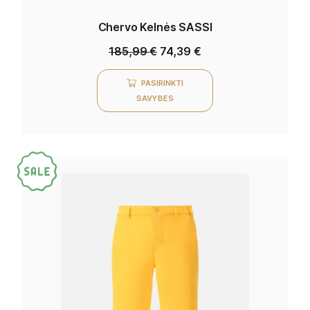
Chervo Kelnės SASSI
185,99
€
74,39
€
PASIRINKTI
SAVYBES