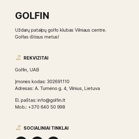
GOLFIN
Uždarų patalpų golfo klubas Vilniaus centre.
Golfas ištisus metus!
REKVIZITAI
Golfin, UAB
Įmonės kodas: 302691110
Adresas: A. Tumėno g. 4, Vilnius, Lietuva
El. paštas: info@golfin.lt
Mob.: +370 640 50 998
SOCIALINIAI TINKLAI