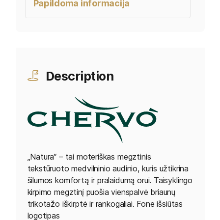
Papildoma informacija
Description
„Natura“ – tai moteriškas megztinis
tekstūruoto medvilninio audinio, kuris užtikrina
šilumos komfortą ir pralaidumą orui. Taisyklingo
kirpimo megztinį puošia vienspalvė briaunų
trikotažo iškirptė ir rankogaliai. Fone išsiūtas
logotipas