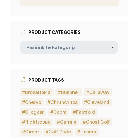
PRODUCT CATEGORIES
PRODUCT TAGS
Broliai lokiai
Bushnell
Callaway
Chervo
Chrunchitos
Cleveland
Clicgear
Cobra
Fastfold
flightscope
Garmin
Ghost Golf
Gimar
Golf Pride
Honma