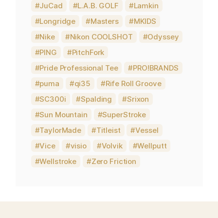
JuCad
L.A.B. GOLF
Lamkin
Longridge
Masters
MKIDS
Nike
Nikon COOLSHOT
Odyssey
PING
PitchFork
Pride Professional Tee
PRO!BRANDS
puma
qi35
Rife Roll Groove
SC300i
Spalding
Srixon
Sun Mountain
SuperStroke
TaylorMade
Titleist
Vessel
Vice
visio
Volvik
Wellputt
Wellstroke
Zero Friction